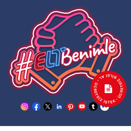
- ÜCRETSİZ BİLGİ AL - ÜCRETSİZ İSTEK