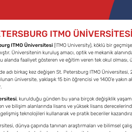
ETERSBURG ITMO ÜNİVERSİTES
burg ITMO Üniversitesi
(ITMO University), köklü bir geçmişe
mıştır. Üniversitenin kuruluş amacı, optik ve mekanik alanın
alanda faaliyet gösteren ve eğitim veren tek okul olması, 
e adı birkaç kez değişen St. Petersburg ITMO Üniversitesi, 2
ulunan üniversite, yaklaşık 15 bin öğrencisi ve 1400’e yakın 
.
rsitesi
, kurulduğu günden bu yana birçok değişiklik yaşamış
 ve bilişim alanlarında lisans ve yüksek lisans derecelerin
gelişmiş teknolojileri kullanarak ve pratik beceriler kazandıra
sitesi, dünya çapında tanınan araştırmaları ve bilimsel çalış