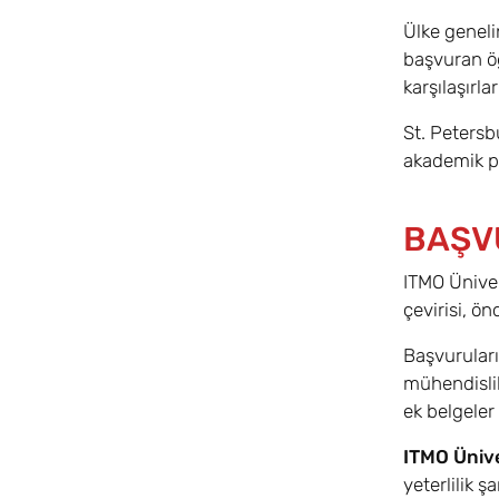
Ülke geneli
başvuran öğ
karşılaşırla
St. Petersbu
akademik pe
BAŞV
ITMO Üniver
çevirisi, ön
Başvuruları
mühendislik
ek belgeler 
ITMO Ünive
yeterlilik ş