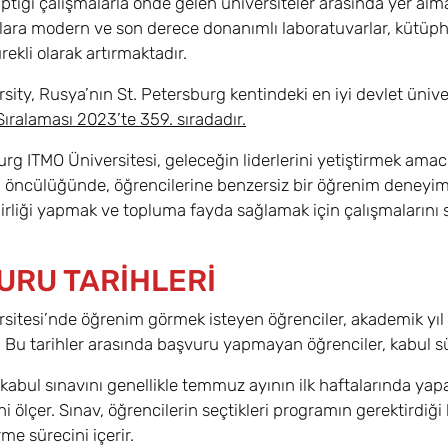
ptığı çalışmalarla önde gelen üniversiteler arasında yer alm
lara modern ve son derece donanımlı laboratuvarlar, kütüpha
ürekli olarak artırmaktadır.
sity, Rusya’nın St. Petersburg kentindeki en iyi devlet üniver
Sıralaması 2023’te 359. sıradadır.
urg ITMO Üniversitesi, geleceğin liderlerini yetiştirmek amacıy
n öncülüğünde, öğrencilerine benzersiz bir öğrenim deneyim
irliği yapmak ve topluma fayda sağlamak için çalışmalarını
URU TARİHLERİ
sitesi’nde öğrenim görmek isteyen öğrenciler, akademik yıl b
r. Bu tarihler arasında başvuru yapmayan öğrenciler, kabul sü
 kabul sınavını genellikle temmuz ayının ilk haftalarında yapar
ni ölçer. Sınav, öğrencilerin seçtikleri programın gerektirdiği
me sürecini içerir.