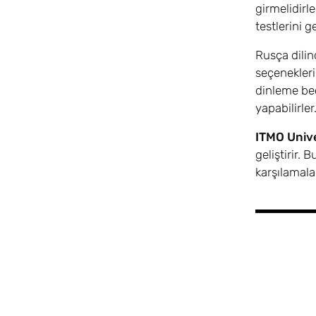
girmelidirle
testlerini g
Rusça dilind
seçenekleri
dinleme bece
yapabilirler
ITMO Unive
geliştirir. 
karşılamala