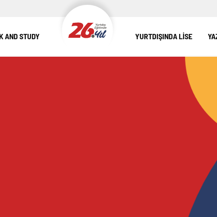
 AND STUDY
YURTDIŞINDA LİSE
YA