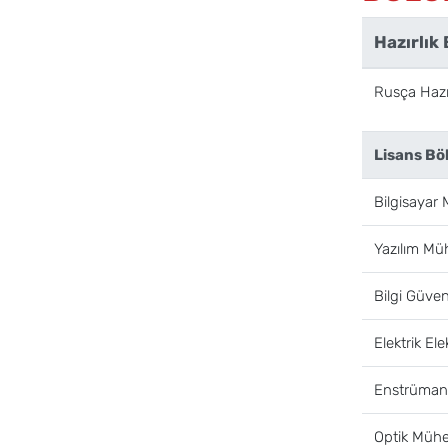
Hazırlık
Rusça Hazır
Lisans Bö
Bilgisayar 
Yazılım Müh
Bilgi Güven
Elektrik El
Enstrümant
Optik Mühe