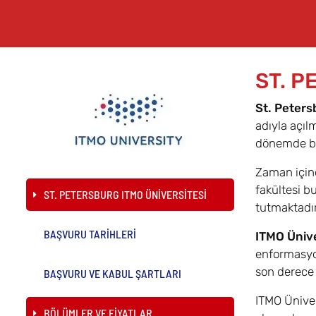
ST. P
St. Peters
adıyla açıl
dönemde bu 
Zaman içind
fakültesi b
ST. PETERSBURG ITMO ÜNİVERSİTESİ
tutmaktadır
BAŞVURU TARİHLERİ
ITMO Ünive
enformasyon
son derece 
BAŞVURU VE KABUL ŞARTLARI
ITMO Üniver
BÖLÜMLER VE FİYATLAR