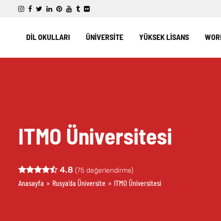
DİL OKULLARI
ÜNİVERSİTE
YÜKSEK LİSANS
WORK
ITMO Üniversitesi
4.8
(
75
değerlendirme)
Anasayfa
»
Rusya’da Üniversite
»
ITMO Üniversitesi