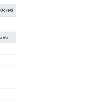
 Ücreti
creti