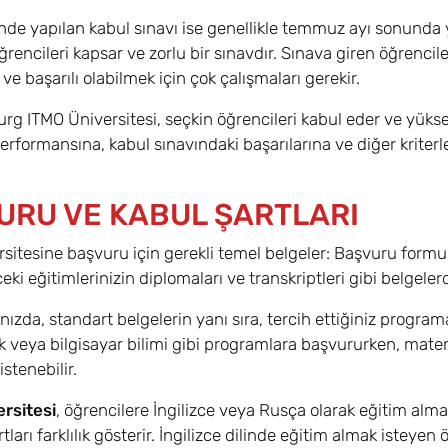
nde yapılan kabul sınavı ise genellikle temmuz ayı sonunda y
rencileri kapsar ve zorlu bir sınavdır. Sınava giren öğrencil
r ve başarılı olabilmek için çok çalışmaları gerekir.
rg ITMO Üniversitesi, seçkin öğrencileri kabul eder ve yüksek 
rformansına, kabul sınavındaki başarılarına ve diğer kriterle
URU VE KABUL ŞARTLARI
sitesine başvuru için gerekli temel belgeler: Başvuru formu
ceki eğitimlerinizin diplomaları ve transkriptleri gibi belgelerd
nızda, standart belgelerin yanı sıra, tercih ettiğiniz programa
 veya bilgisayar bilimi gibi programlara başvururken, matemat
istenebilir.
rsitesi
, öğrencilere İngilizce veya Rusça olarak eğitim alma
artları farklılık gösterir. İngilizce dilinde eğitim almak istey