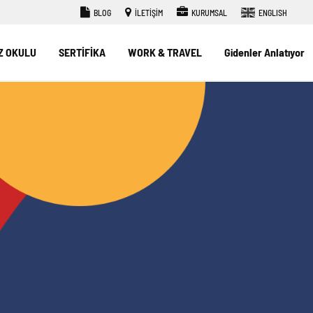
BLOG
İLETİŞİM
KURUMSAL
ENGLISH
Z OKULU
SERTİFİKA
WORK & TRAVEL
Gidenler Anlatıyor