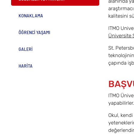
alanında ya
araştırmacı
KONAKLAMA
kalitesini s
ITMO Univer
ÖĞRENCİ YAŞAMI
Üniversite 
St. Petersb
GALERİ
teknolojini
çapında işb
HARİTA
BAŞV
ITMO Üniver
yapabilirle
Okul, kendi
yetenekleri
değerlendir