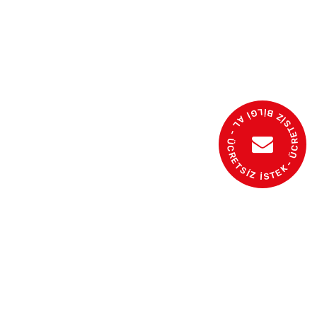
- ÜCRETSİZ BİLGİ AL - ÜCRETSİZ İSTEK