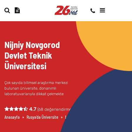
Nijniy Novgorod
Devlet Teknik
Üniversitesi
Çok sayıda bilimsel araştırma merkezi
bulunan üniversite, donanımlı
laboratuvarlarıyla dikkat çekmekte
4.7
(
68
değerlendirme)
Anasayfa
»
Rusya’da Üniversite
»
Nijniy Novgorod Devlet Teknik Üniversite