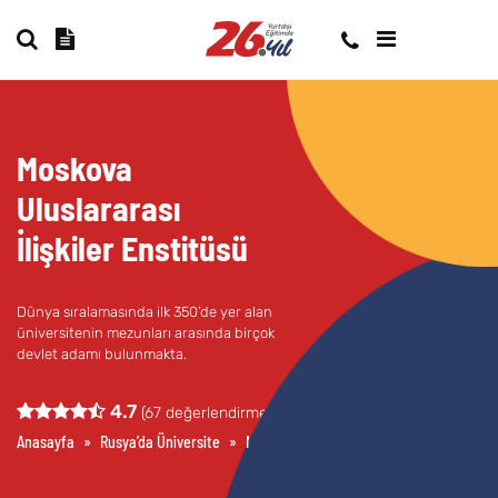
Moskova
Uluslararası
İlişkiler Enstitüsü
Dünya sıralamasında ilk 350’de yer alan
üniversitenin mezunları arasında birçok
devlet adamı bulunmakta.
4.7
(
67
değerlendirme)
Anasayfa
»
Rusya’da Üniversite
»
Moskova Uluslararası İlişkiler Enstitüsü