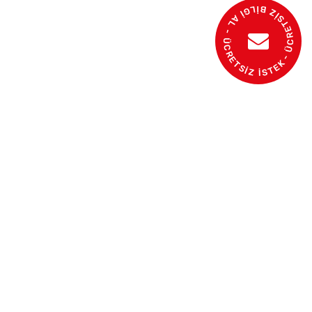
- ÜCRETSİZ BİLGİ AL - ÜCRETSİZ İSTEK