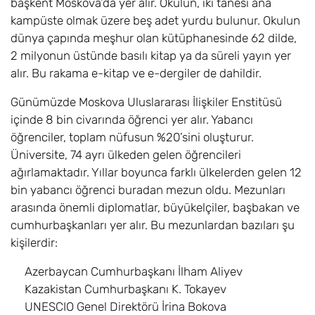
başkent Moskova’da yer alır. Okulun, iki tanesi ana
kampüste olmak üzere beş adet yurdu bulunur. Okulun
dünya çapında meşhur olan kütüphanesinde 62 dilde,
2 milyonun üstünde basılı kitap ya da süreli yayın yer
alır. Bu rakama e-kitap ve e-dergiler de dahildir.
Günümüzde Moskova Uluslararası İlişkiler Enstitüsü
içinde 8 bin civarında öğrenci yer alır. Yabancı
öğrenciler, toplam nüfusun %20’sini oluşturur.
Üniversite, 74 ayrı ülkeden gelen öğrencileri
ağırlamaktadır. Yıllar boyunca farklı ülkelerden gelen 12
bin yabancı öğrenci buradan mezun oldu. Mezunları
arasında önemli diplomatlar, büyükelçiler, başbakan ve
cumhurbaşkanları yer alır. Bu mezunlardan bazıları şu
kişilerdir:
Azerbaycan Cumhurbaşkanı İlham Aliyev
Kazakistan Cumhurbaşkanı K. Tokayev
UNESCIO Genel Direktörü İrina Bokova