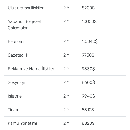
Uluslararası İlişkiler
2 Yıl
8200$
Yabancı Bölgesel
2 Yıl
10000$
Çalışmalar
Ekonomi
2 Yıl
10.040$
Gazetecilik
2 Yıl
9750$
Reklam ve Halkla İlişkiler
2 Yıl
9330$
Sosyoloji
2 Yıl
8600$
İşletme
2 Yıl
9940$
Ticaret
2 Yıl
8310$
Kamu Yönetimi
2 Yıl
8820$