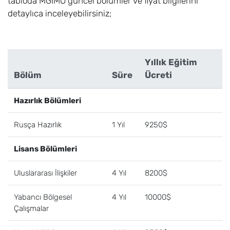
tabloda MGIMO güncel bölümler ve fiyat bilgilerini
detaylıca inceleyebilirsiniz;
Yıllık Eğitim
Bölüm
Süre
Ücreti
Hazırlık Bölümleri
Rusça Hazırlık
1 Yıl
9250$
Lisans Bölümleri
Uluslararası İlişkiler
4 Yıl
8200$
Yabancı Bölgesel
4 Yıl
10000$
Çalışmalar