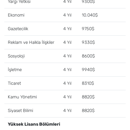
Yargı Yetkisi
4 Yıl
9300$
Ekonomi
4 Yıl
10.040$
Gazetecilik
4 Yıl
9750$
Reklam ve Halkla İlişkiler
4 Yıl
9330$
Sosyoloji
4 Yıl
8600$
İşletme
4 Yıl
9940$
Ticaret
4 Yıl
8310$
Kamu Yönetimi
4 Yıl
8820$
Siyaset Bilimi
4 Yıl
8820$
Yüksek Lisans Bölümleri