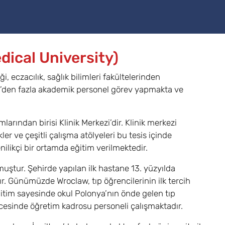
dical University)
i, eczacılık, sağlık bilimleri fakültelerinden
00’den fazla akademik personel görev yapmakta ve
arından birisi Klinik Merkezi’dir. Klinik merkezi
er ve çeşitli çalışma atölyeleri bu tesis içinde
ilikçi bir ortamda eğitim verilmektedir.
muştur. Şehirde yapılan ilk hastane 13. yüzyılda
tır. Günümüzde Wroclaw, tıp öğrencilerinin ilk tercih
 eğitim sayesinde okul Polonya’nın önde gelen tıp
ecesinde öğretim kadrosu personeli çalışmaktadır.