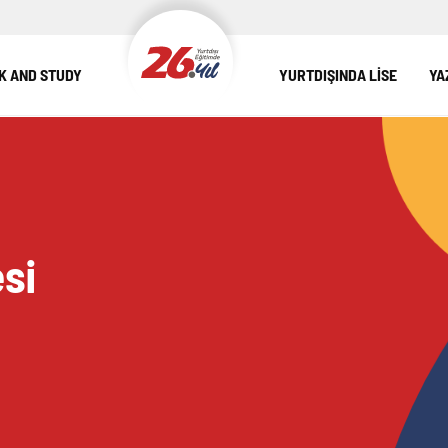
 AND STUDY
YURTDIŞINDA LİSE
YA
si