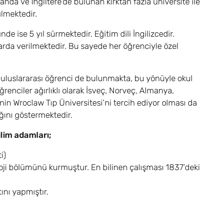
landa ve İngiltere’de bulunan kırktan fazla üniversite ile
ülmektedir.
de ise 5 yıl sürmektedir. Eğitim dili İngilizcedir.
uplarda verilmektedir. Bu sayede her öğrenciyle özel
 uluslararası öğrenci de bulunmakta, bu yönüyle okul
renciler ağırlıklı olarak İsveç, Norveç, Almanya,
in Wroclaw Tıp Üniversitesi’ni tercih ediyor olması da
ığını göstermektedir.
lim adamları;
i)
oji bölümünü kurmuştur. En bilinen çalışması 1837’deki
ını yapmıştır.