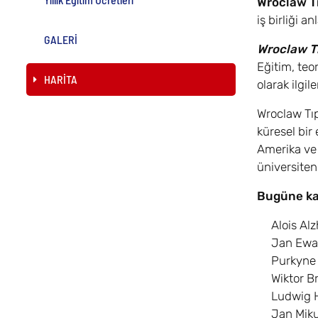
Wroclaw Tı
iş birliği a
GALERİ
Wroclaw Tı
Eğitim, teor
HARİTA
olarak ilgi
Wroclaw Tıp
küresel bir
Amerika ve 
üniversiteni
Bugüne kad
Alois Alz
Jan Ewan
Purkyne 
Wiktor Br
Ludwig H
Jan Miku