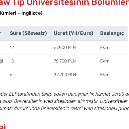
w Tıp Üniversitesinin Bölümleri 
ümleri – İngilizce)
r
Süre (Sömestr)
Ücret (Yıl/Euro)
Başlangıç
12
67.900 PLN
Ekim
ği
10
78.700 PLN
Ekim
6
32.700 PLN
Ekim
tler ELT tarafından talep edilen danışmanlık hizmet ücreti değ
olup, üniversitenin web sitesinden alınmıştır. Üniversiteler 
k olması durumunda üniversitenin resmi web sitesindeki güncel
Rİ