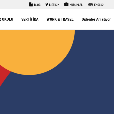
BLOG
İLETİŞİM
KURUMSAL
ENGLISH
Z OKULU
SERTİFİKA
WORK & TRAVEL
Gidenler Anlatıyor