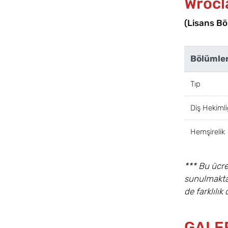
Wrocla
(Lisans Böl
Bölümle
Tıp
Diş Hekimli
Hemşirelik
*** Bu ücre
sunulmakta 
de farklılı
GALE