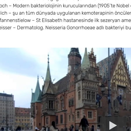
och – Modern bakteriolojinin kurucularından (1905’te Nobel ö
lich – şu an tüm dünyada uygulanan kemoterapinin öncüleri
annenstielow – St Elisabeth hastanesinde ilk sezeryan ameli
eisser – Dermatolog. Neisseria Gonorrhoeae adlı bakteriyi bul