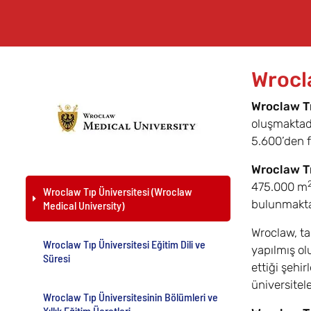
Wrocl
Wroclaw Tı
oluşmaktadı
5.600’den f
Wroclaw Tı
475.000 m
Wroclaw Tıp Üniversitesi (Wroclaw
bulunmaktad
Medical University)
Wroclaw, ta
Wroclaw Tıp Üniversitesi Eğitim Dili ve
yapılmış ol
Süresi
ettiği şehi
üniversitel
Wroclaw Tıp Üniversitesinin Bölümleri ve
Yıllık Eğitim Ücretleri