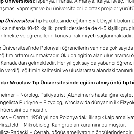
p Üniversitesi
; İspanya, Fransa, Almanya, İtalya, İsveç, Hol
nlaşması yapmıştır ve bu üniversiteler ile ortak projeler yürüt
p Üniversitesi
Tıp Fakültesinde eğitim 6 yıl, Dişçilik bölümün
ik sınıflarda 10-12 kişilik, pratik derslerde de 4-5 kişilik gr
lenilmekte ve öğrencilerin konuya hakimiyeti sağlanmaktadır.
 Üniversitesi’nde Polonyalı öğrencilerin yanında çok sayıda
 eğitim ortamı sunmaktadır. Okulda eğitim alan uluslararası öğ
Kanada’dan gelmektedir. Her yıl çok sayıda yabancı öğrencin
n verdiği eğitimin kalitesini ve uluslararası alandaki tanınırl
ar Wroclaw Tıp Üniversitesinde eğitim almış ünlü tıp bi
heimer – Nörolog, Psikiyatrist (Alzheimer’s hastalığını keşfett
gelista Purkyne – Fizyolog, Wroclaw’da dünyanın ilk Fizyol
hücresini bulmasıdır.
oss – Cerrah, 1958 yılında Polonya’daki ilk açık kalp ameliyat
irszfeld – Mikrobiolog. Kan grupları kuramını bulmuştur.
licz-Radecki – Cerrah, göğüs ameliyatının öncülerindendir.