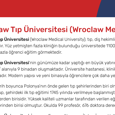
aw Tıp Üniversitesi (Wroclaw Me
p Üniversitesi
(Wroclaw Medical University); tıp, diş hekimliğ
r. Yüz yetmişten fazla kliniğin bulunduğu üniversitede 11
azla öğrenci eğitim görmektedir.
p Üniversitesi
‘nin günümüze kadar yaptığı en büyük yatırıml
2
alanıyla 9 binadan oluşmaktadır. Üniversite hastanesi, klinikl
ır. Modern yapısı ve yeni binasıyla öğrencilere çok daha yen
rih boyunca Polonya’nın önde gelen tıp şehirlerinden biri ol
up, şehirdeki ilk tıp eğitimi 1745 yılında verilmeye başlanmış
rlerden birisidir. Yüksek kaliteli uzmanlar tarafından verilen
erinden birisi olmuştur. Okulda 99 profesör, 676 doktora der