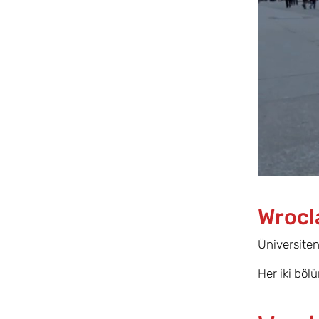
Wrocla
Üniversiteni
Her iki böl