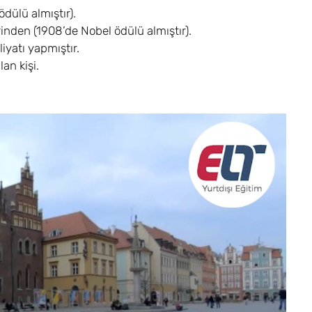
dülü almıştır).
nden (1908’de Nobel ödülü almıştır).
yatı yapmıştır.
an kişi.