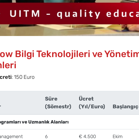
w Bilgi Teknolojileri ve Yöneti
leri
creti
: 150 Euro
Süre
Ücret
r
(Sömestr)
(Yıl/Euro)
Başlangıç
ogramları ve Uzmanlık Alanları
Management
6
€ 4.500
Ekim