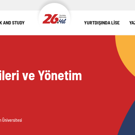
 AND STUDY
YURTDIŞINDA LİSE
YA
ileri ve Yönetim
m Üniversitesi