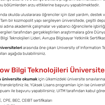
bu bölümlerden arzu ettiklerine başvuru yapabilmektedir.
da okulda uluslararası öğrenciler için özel yardım, destek 
Tam bir kozmopolit yapı sergileyen üniversitede, çeşitli dep
mesi adına akademik çalışmalar ve yabancı öğrencilerle işbirl
ergileri tarafından gerçekleştirilen araştırmalara göre Dünya 
ilgi Teknolojileri Lideri, Avrupa Bilgisayar Yetkinlik Sertifikas
iversiteleri
arasında öne çıkan University of Information
lları aşağıda bulabilirsiniz.
w Bilgi Teknolojileri Üniversite
a üniversite okumak
için ülkemizdeki üniversite sınavlarına 
ranskriptiniz ile, Yüksek Lisans programları için ise üniversite
 puanı ile başvuru yapabilirsiniz. UITM tarafından kabul gören 
, CPE, BEC, CEIBT sertifikaları