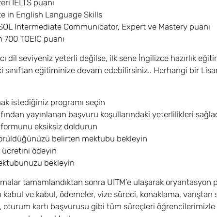
zeri IELTS puanı
te in English Language Skills
SOL Intermediate Communicator, Expert ve Mastery puanı
 700 TOEIC puanı
 dil seviyeniz yeterli değilse, ilk sene İngilizce hazırlık eği
ci sınıftan eğitiminize devam edebilirsiniz.. Herhangi bir 
k istediğiniz programı seçin
afından yayınlanan başvuru koşullarındaki yeterlilikleri sağl
formunu eksiksiz doldurun
görüldüğünüzü belirten mektubu bekleyin
ücretini ödeyin
ektubunuzu bekleyin
alar tamamlandıktan sonra UITM’e ulaşarak oryantasyon pro
 kabul ve kabul, ödemeler, vize süreci, konaklama, varıştan 
, oturum kartı başvurusu gibi tüm süreçleri öğrencilerimizle