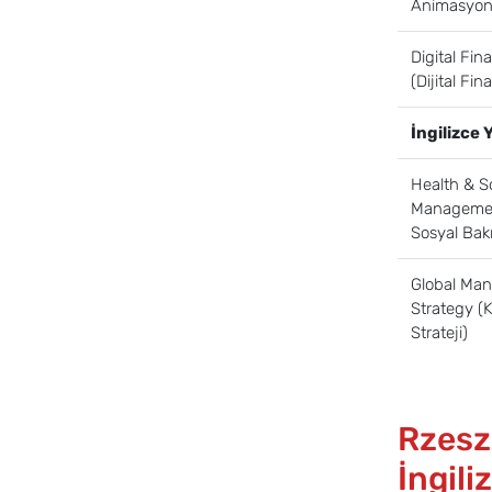
Animasyon
Digital Fin
(Dijital Fin
İngilizce
Health & S
Managemen
Sosyal Bak
Global Ma
Strategy (
Strateji)
Rzeszo
İngili