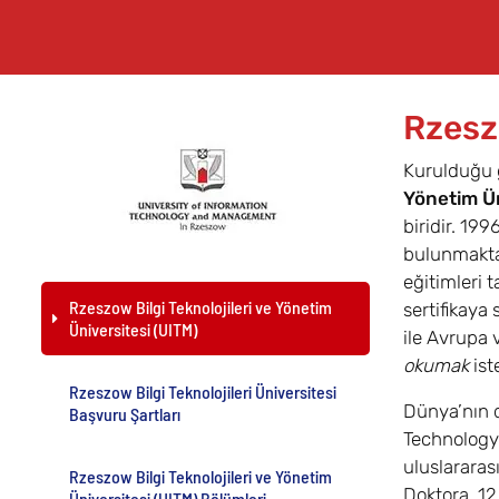
Rzeszo
Kurulduğu g
Yönetim Ün
biridir. 199
bulunmakta
eğitimleri 
Rzeszow Bilgi Teknolojileri ve Yönetim
sertifikaya 
Üniversitesi (UITM)
ile Avrupa 
okumak
ist
Rzeszow Bilgi Teknolojileri Üniversitesi
Dünya’nın dö
Başvuru Şartları
Technology
uluslararas
Rzeszow Bilgi Teknolojileri ve Yönetim
Doktora, 1
Üniversitesi (UITM) Bölümleri