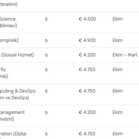
Yönetimi)
Science
6
€ 4.500
Ekim
Bilimleri)
mşirelik)
6
€ 4.900
Ekim
k (Sosyal Hizmet)
6
€ 4.200
Ekim – Mart
ity
6
€ 4.750
Ekim
lik)
puting & DevOps
6
€ 4.750
Ekim
şim ve DevOps)
Management
6
€ 4.200
Ekim
netimi)
ation (Dijital
6
€ 4.750
Ekim