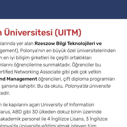
m Üniversitesi (UITM)
larında yer alan
Rzeszow Bilgi Teknolojileri ve
gement), Polonya’nın en büyük özel üniversitelerinden
 iyi bilişim şirketleri ile çeşitli ortaklıkları
rını öğrencilerine sunmaktadır. Öğrenciler bu
ertified Networking Associate gibi pek çok yetkin
 and Management
öğrencileri, çift diploma programları
 şansına sahiptir. Bu da okulu,
Polonya’da üniversite
edir.
m ile kapılarını açan University of Information
arus, ABD gibi 30 ülkeden dokuz binin üzerinde
kademik personel ile 4 İngilizce Lisans, 3 İngilizce
lonya’da üniversite eğitimi
almak isteyen tüm