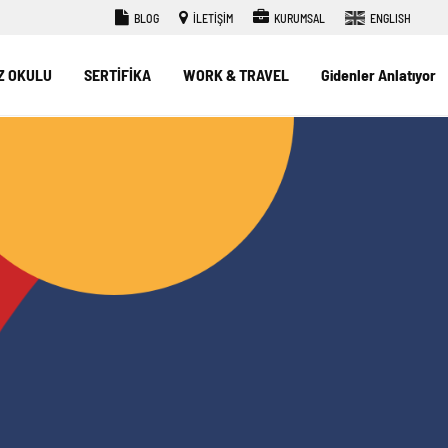
BLOG
İLETİŞİM
KURUMSAL
ENGLISH
Z OKULU
SERTİFİKA
WORK & TRAVEL
Gidenler Anlatıyor