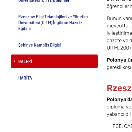
öğrenciler 
Rzeszow Bilgi Teknolojileri ve Yönetim
Bunun yanın
Üniversitesi (UITM) İngilizce Hazırlık
mevcuttur. 
Eğitimi
iyileştiril
gazete ve d
Şehir ve Kampüs Bilgisi
UITM, 2007 B
Polonya ün
GALERİ
gerekli koşu
HARİTA
Rzeszo
Polonya’d
diploma ve t
yabancı dil
FCE, CAE