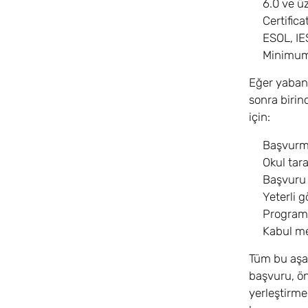
6.0 ve ü
Certifica
ESOL, IE
Minimum
Eğer yabancı
sonra birin
için:
Başvurma
Okul tar
Başvuru 
Yeterli 
Program 
Kabul m
Tüm bu aşam
başvuru, ön
yerleştirme