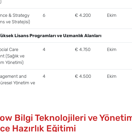
)
ance & Strategy
6
€ 4.200
Ekim
ans ve Stratejisi)
 Yüksek Lisans Programları ve Uzmanlık Alanları
ocial Care
4
€ 4.750
Ekim
t (Sağlık ve
ım Yönetimi)
nagement and
4
€ 4.500
Ekim
Küresel Yönetim ve
w Bilgi Teknolojileri ve Yöneti
zce Hazırlık Eğitimi