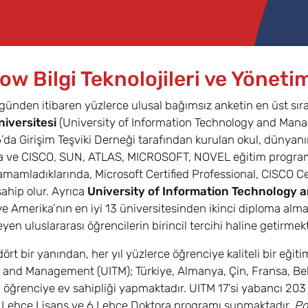
w Bilgi Teknolojileri ve Yöneti
ünden itibaren yüzlerce ulusal bağımsız anketin en üst sıra
iversitesi
(University of Information Technology and Mana
6’da Girişim Teşviki Derneği tarafından kurulan okul, dünyanın en
 ve CISCO, SUN, ATLAS, MICROSOFT, NOVEL eğitim programla
tamamladıklarında, Microsoft Certified Professional, CISCO C
sahip olur. Ayrıca
University of Information Technology
ve Amerika’nın en iyi 13 üniversitesinden ikinci diploma alma
eyen uluslararası öğrencilerin birincil tercihi haline getirmekt
rt bir yanından, her yıl yüzlerce öğrenciye kaliteli bir eğiti
 and Management (UITM); Türkiye, Almanya, Çin, Fransa, Bel
ı öğrenciye ev sahipliği yapmaktadır. UITM 17’si yabancı 203 a
2 Lehçe Lisans ve 6 Lehçe Doktora programı sunmaktadır.
Po