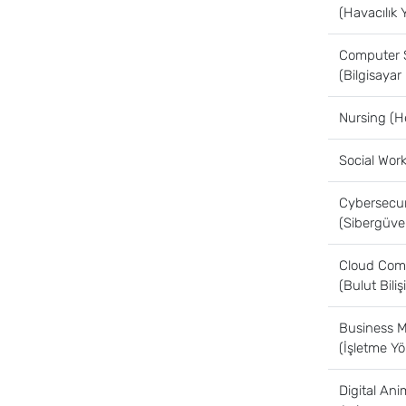
(Havacılık 
Computer 
(Bilgisayar 
Nursing (He
Social Wor
Cybersecur
(Sibergüven
Cloud Com
(Bulut Bili
Business 
(İşletme Yö
Digital Anim