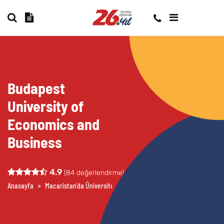
Budapest
University of
Economics and
Business
4.9
(
84
değerlendirme)
Anasayfa
»
Macaristan’da Üniversite Okumak
»
Budapest University of E