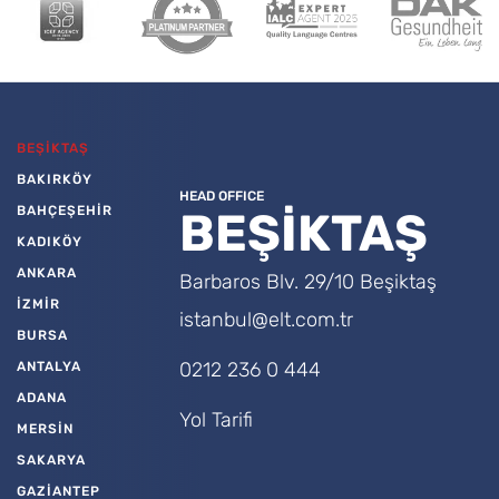
BEŞİKTAŞ
BAKIRKÖY
HEAD OFFICE
BAHÇEŞEHİR
BEŞİKTAŞ
KADIKÖY
ANKARA
Barbaros Blv. 29/10 Beşiktaş
İZMİR
istanbul@elt.com.tr
BURSA
0212 236 0 444
ANTALYA
ADANA
Yol Tarifi
MERSİN
SAKARYA
GAZİANTEP