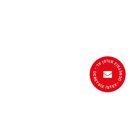
- ÜCRETSİZ BİLGİ AL - ÜCRETSİZ İSTEK