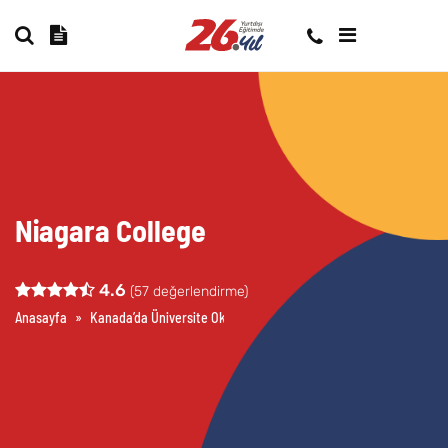
Niagara College
4.6
(
57
değerlendirme)
Anasayfa
»
Kanada’da Üniversite Okumak
»
Niagara College