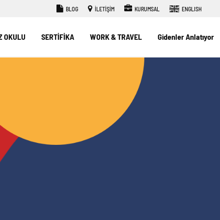
BLOG
İLETİŞİM
KURUMSAL
ENGLISH
Z OKULU
SERTİFİKA
WORK & TRAVEL
Gidenler Anlatıyor