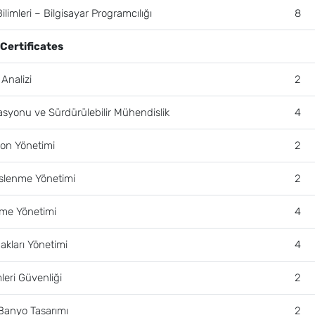
Bilimleri – Bilgisayar Programcılığı
8
Certificates
Analizi
2
syonu ve Sürdürülebilir Mühendislik
4
on Yönetimi
2
slenme Yönetimi
2
tme Yönetimi
4
akları Yönetimi
4
mleri Güvenliği
2
Banyo Tasarımı
2