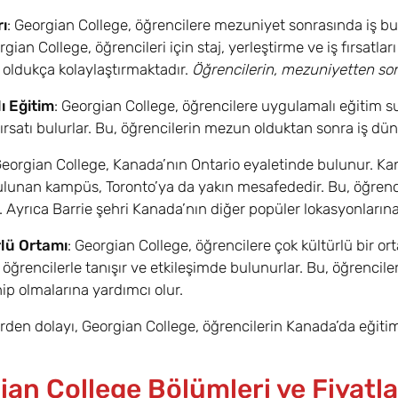
rı
: Georgian College, öğrencilere mezuniyet sonrasında iş bul
rgian College, öğrencileri için staj, yerleştirme ve iş fırsatl
 oldukça kolaylaştırmaktadır.
Öğrencilerin, mezuniyetten sonr
ı Eğitim
: Georgian College, öğrencilere uygulamalı eğitim sun
rsatı bulurlar. Bu, öğrencilerin mezun olduktan sonra iş dün
Georgian College, Kanada’nın Ontario eyaletinde bulunur. Ka
ulunan kampüs, Toronto’ya da yakın mesafededir. Bu, öğrencileri
ır. Ayrıca Barrie şehri Kanada’nın diğer popüler lokasyonları
lü Ortamı
: Georgian College, öğrencilere çok kültürlü bir o
öğrencilerle tanışır ve etkileşimde bulunurlar. Bu, öğrencileri
ip olmalarına yardımcı olur.
den dolayı, Georgian College, öğrencilerin Kanada’da eğitim 
an College Bölümleri ve Fiyatla