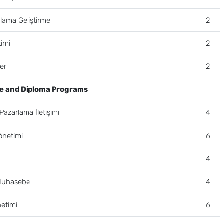
lama Geliştirme
2
timi
2
ler
2
te and Diploma Programs
azarlama İletişimi
4
önetimi
6
4
 Muhasebe
4
netimi
6