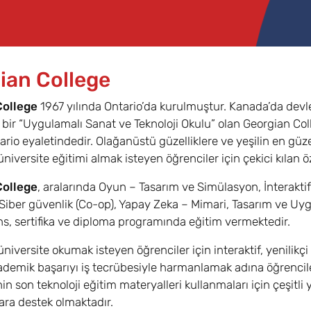
ian College
College
1967 yılında Ontario’da kurulmuştur. Kanada’da devle
bir “Uygulamalı Sanat ve Teknoloji Okulu” olan Georgian Col
ario eyaletindedir. Olağanüstü güzelliklere ve yeşilin en güze
iversite eğitimi almak isteyen öğrenciler için çekici kılan öze
College
, aralarında Oyun – Tasarım ve Simülasyon, İnterakt
 Siber güvenlik (Co-op), Yapay Zeka – Mimari, Tasarım ve Uygu
ns, sertifika ve diploma programında eğitim vermektedir.
niversite okumak isteyen öğrenciler için interaktif, yenilik
ademik başarıyı iş tecrübesiyle harmanlamak adına öğrencileri
nin son teknoloji eğitim materyalleri kullanmaları için çeşitl
ara destek olmaktadır.