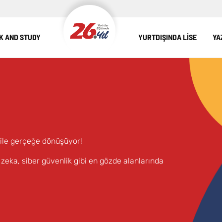
 AND STUDY
YURTDIŞINDA LİSE
YA
ile gerçeğe dönüşüyor!
eka, siber güvenlik gibi en gözde alanlarında