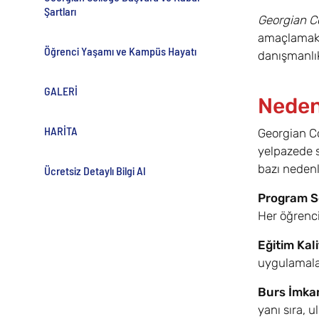
Şartları
Georgian C
amaçlamakta
Öğrenci Yaşamı ve Kampüs Hayatı
danışmanlık
GALERİ
Neden
HARİTA
Georgian Co
yelpazede s
bazı nedenl
Ücretsiz Detaylı Bilgi Al
Program S
Her öğrenci
Eğitim Kali
uygulamalar
Burs İmka
yanı sıra, u