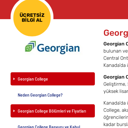
ÜCRETSİZ
BİLGİ AL
Georg
Georgian 
bulunan ve 
Central Ont
Kanada’da ün
Georgian 
Georgian College
Geliştirme,
yüksek lisa
Neden Georgian College?
Kanada’da ü
College, ak
Georgian College Bölümleri ve Fiyatları
öğrencileri
kadar bursl
Georgian College Başvuru ve Kabul