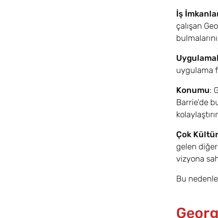
İş İmkanla
çalışan Geo
bulmalarını
Uygulamal
uygulama fı
Konumu
: 
Barrie’de b
kolaylaştır
Çok Kültür
gelen diğer 
vizyona sah
Bu nedenler
Georgi