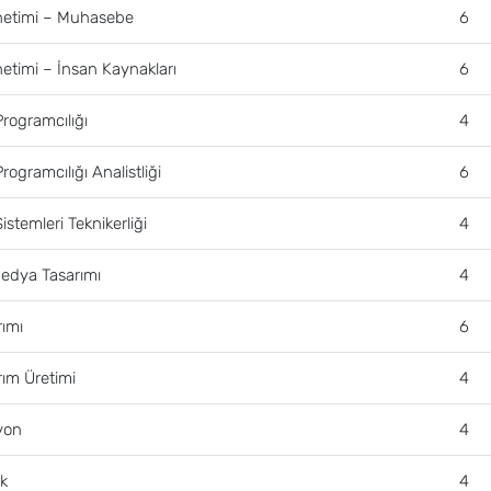
netimi – Muhasebe
6
etimi – İnsan Kaynakları
6
Programcılığı
4
rogramcılığı Analistliği
6
istemleri Teknikerliği
4
Medya Tasarımı
4
rımı
6
rım Üretimi
4
yon
4
ık
4