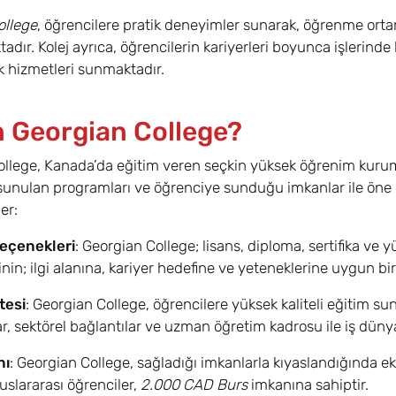
ollege
, öğrencilere pratik deneyimler sunarak, öğrenme orta
dır. Kolej ayrıca, öğrencilerin kariyerleri boyunca işlerinde 
 hizmetleri sunmaktadır.
 Georgian College?
llege, Kanada’da eğitim veren seçkin yüksek öğrenim kurumla
unulan programları ve öğrenciye sunduğu imkanlar ile öne ç
er:
eçenekleri
: Georgian College; lisans, diploma, sertifika ve
nin; ilgi alanına, kariyer hedefine ve yeteneklerine uygun b
tesi
: Georgian College, öğrencilere yüksek kaliteli eğitim su
, sektörel bağlantılar ve uzman öğretim kadrosu ile iş dünya
nı
: Georgian College, sağladığı imkanlarla kıyaslandığında ek
luslararası öğrenciler,
2.000 CAD Burs
imkanına sahiptir.