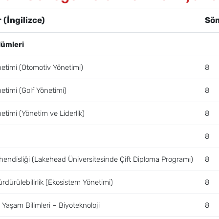
 (İngilizce)
Sö
lümleri
netimi (Otomotiv Yönetimi)
8
etimi (Golf Yönetimi)
8
etimi (Yönetim ve Liderlik)
8
8
hendisliği (Lakehead Üniversitesinde Çift Diploma Programı)
8
rdürülebilirlik (Ekosistem Yönetimi)
8
Yaşam Bilimleri – Biyoteknoloji
8