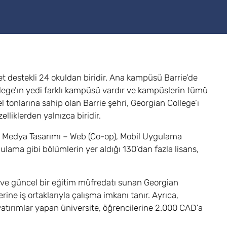
t destekli 24 okuldan biridir. Ana kampüsü Barrie’de
lege’ın yedi farklı kampüsü vardır ve kampüslerin tümü
l tonlarına sahip olan Barrie şehri, Georgian College’ı
lliklerden yalnızca biridir.
if Medya Tasarımı – Web (Co-op), Mobil Uygulama
lama gibi bölümlerin yer aldığı 130’dan fazla lisans,
çi ve güncel bir eğitim müfredatı sunan Georgian
ne iş ortaklarıyla çalışma imkanı tanır. Ayrıca,
i yatırımlar yapan üniversite, öğrencilerine 2.000 CAD’a