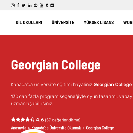
DİL OKULLARI
ÜNİVERSİTE
YÜKSEK LİSANS
WORK
Georgian College
Kanada’da üniversite eğitimi hayaliniz
Georgian College
130’dan fazla program seçeneğiyle oyun tasarımı, yapay z
uzmanlaşabilirsiniz.
4.6
(
57
değerlendirme)
Anasayfa
»
Kanada’da Üniversite Okumak
»
Georgian College