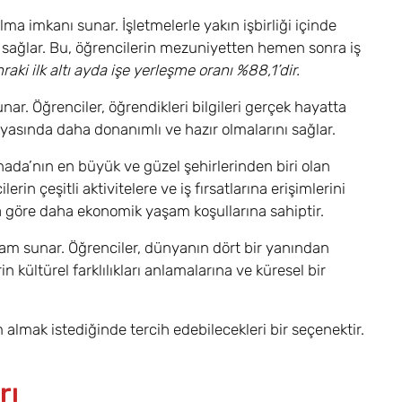
ma imkanı sunar. İşletmelerle yakın işbirliği içinde
arı sağlar. Bu, öğrencilerin mezuniyetten hemen sonra iş
aki ilk altı ayda işe yerleşme oranı %88,1’dir.
ar. Öğrenciler, öğrendikleri bilgileri gerçek hayatta
yasında daha donanımlı ve hazır olmalarını sağlar.
nada’nın en büyük ve güzel şehirlerinden biri olan
n çeşitli aktivitelere ve iş fırsatlarına erişimlerini
na göre daha ekonomik yaşam koşullarına sahiptir.
rtam sunar. Öğrenciler, dünyanın dört bir yanından
n kültürel farklılıkları anlamalarına ve küresel bir
almak istediğinde tercih edebilecekleri bir seçenektir.
rı