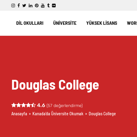
DİL OKULLARI
ÜNİVERSİTE
YÜKSEK LİSANS
WORK
Douglas College
4.6
(
57
değerlendirme)
Anasayfa
»
Kanada’da Üniversite Okumak
»
Douglas College