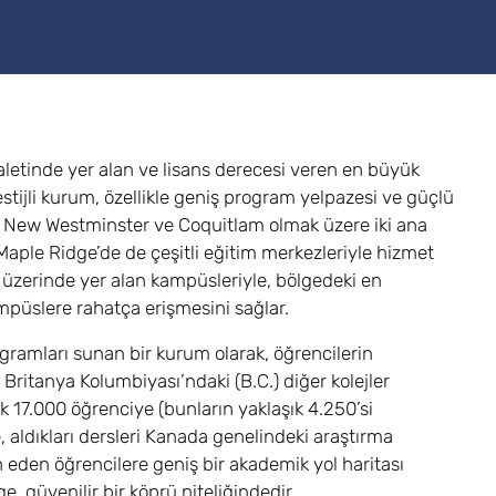
aletinde yer alan ve lisans derecesi veren en büyük
estijli kurum, özellikle geniş program yelpazesi ve güçlü
, New Westminster ve Coquitlam olmak üzere iki ana
le Ridge’de de çeşitli eğitim merkezleriyle hizmet
 üzerinde yer alan kampüsleriyle, bölgedeki en
ampüslere rahatça erişmesini sağlar.
gramları sunan bir kurum olarak, öğrencilerin
ritanya Kolumbiyası’ndaki (B.C.) diğer kolejler
k 17.000 öğrenciye (bunların yaklaşık 4.250’si
e, aldıkları dersleri Kanada genelindeki araştırma
ih eden öğrencilere geniş bir akademik yol haritası
, güvenilir bir köprü niteliğindedir.