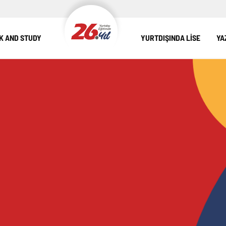
 AND STUDY
YURTDIŞINDA LİSE
YA