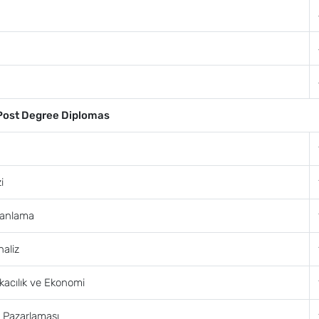
Post Degree Diplomas
i
lanlama
naliz
kacılık ve Ekonomi
 Pazarlaması