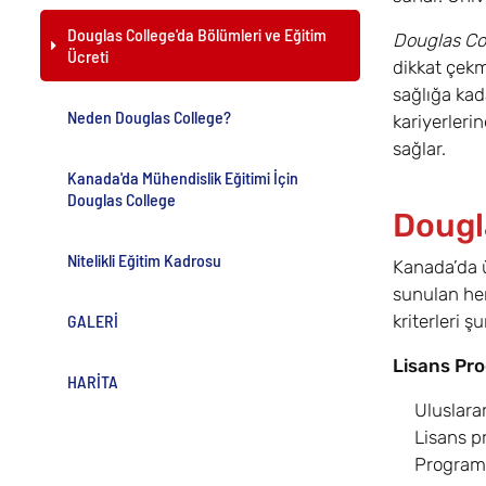
Douglas College'da Bölümleri ve Eğitim
Douglas Co
Ücreti
dikkat çekm
sağlığa kad
Neden Douglas College?
kariyerleri
sağlar.
Kanada'da Mühendislik Eğitimi İçin
Douglas College
Dougl
Nitelikli Eğitim Kadrosu
Kanada’da ü
sunulan her
GALERİ
kriterleri şu
Lisans Pro
HARİTA
Uluslara
Lisans p
Programa