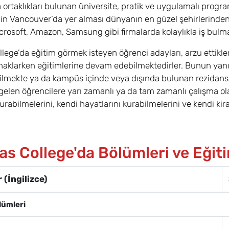
 ortaklıkları bulunan üniversite, pratik ve uygulamalı progra
in Vancouver’da yer alması dünyanın en güzel şehirlerinde
rosoft, Amazon, Samsung gibi firmalarda kolaylıkla iş bulm
ege’da eğitim görmek isteyen öğrenci adayları, arzu ettikleri 
aklarken eğitimlerine devam edebilmektedirler. Bunun yanın
lmekte ya da kampüs içinde veya dışında bulunan rezidansl
 gelen öğrencilere yarı zamanlı ya da tam zamanlı çalışma olan
urabilmelerini, kendi hayatlarını kurabilmelerini ve kendi ki
as College'da Bölümleri ve Eğit
 (İngilizce)
lümleri