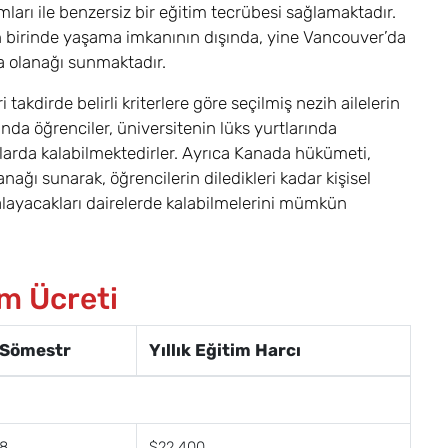
mları ile benzersiz bir eğitim tecrübesi sağlamaktadır.
n birinde yaşama imkanının dışında, yine Vancouver’da
a olanağı sunmaktadır.
takdirde belirli kriterlere göre seçilmiş nezih ailelerin
da öğrenciler, üniversitenin lüks yurtlarında
arda kalabilmektedirler. Ayrıca Kanada hükümeti,
ağı sunarak, öğrencilerin diledikleri kadar kişisel
ralayacakları dairelerde kalabilmelerini mümkün
im Ücreti
Sömestr
Yıllık Eğitim Harcı
8
$22,400