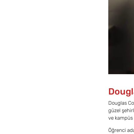
Dougl
Douglas Col
güzel şehir
ve kampüs d
Öğrenci ada