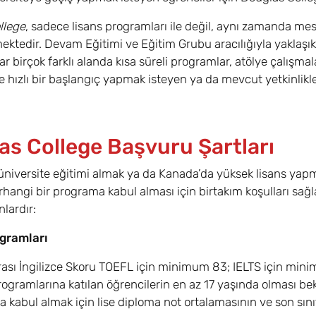
llege
, sadece lisans programları ile değil, aynı zamanda mesl
ektedir. Devam Eğitimi ve Eğitim Grubu aracılığıyla yaklaş
ar birçok farklı alanda kısa süreli programlar, atölye çalışmal
ne hızlı bir başlangıç yapmak isteyen ya da mevcut yetkinlikl
as College Başvuru Şartları
niversite eğitimi almak ya da Kanada’da yüksek lisans yapm
hangi bir programa kabul alması için birtakım koşulları sa
nlardır:
gramları
rası İngilizce Skoru TOEFL için minimum 83; IELTS için mini
rogramlarına katılan öğrencilerin en az 17 yaşında olması bek
 kabul almak için lise diploma not ortalamasının ve son sın