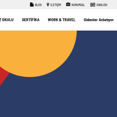
BLOG
İLETİŞİM
KURUMSAL
ENGLISH
Z OKULU
SERTİFİKA
WORK & TRAVEL
Gidenler Anlatıyor