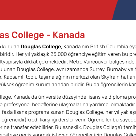
as College - Kanada
a kurulan
Douglas College
, Kanada’nın British Columbia ey
 biridir. Her yıl yaklaşık 25.000 öğrenciye eğitim veren bu pr
tyapısıyla dikkat çekmektedir. Metro Vancouver bölgesinde
lunan Douglas College, aynı zamanda Surrey, Burnaby ve Map
. Kapsamlı toplu taşıma ağının merkezi olan SkyTrain hatları
r yüksek öğrenim kurumlarından biridir. Bu da öğrencilerin k
lege, Kanada’da üniversite düzeyinde lisans ve diploma pro
 profesyonel hedeflerine ulaşmalarına yardımcı olmaktadır. B
 fazla lisans programı sunan Douglas College, her yıl yaklaşı
 öğrencidir) kredi karşılığı dersler verir. Öğrenciler bu sayed
erine transfer edebilirler. Bu esneklik, Douglas College’ı terc
ersiteye geçiş yapmak isteyen öğrenciler için Douglas College