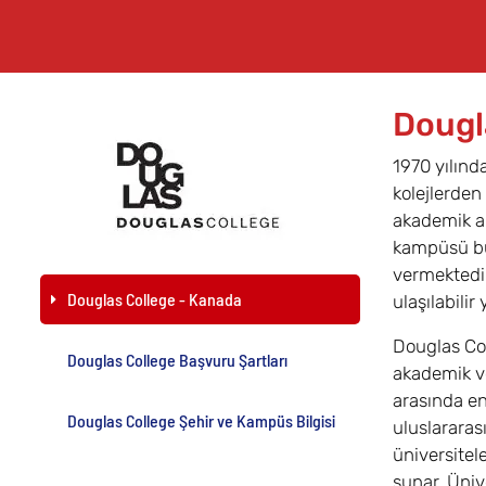
Dougl
1970 yılınd
kolejlerden
akademik al
kampüsü bu
vermektedir
Douglas College - Kanada
ulaşılabili
Douglas Col
Douglas College Başvuru Şartları
akademik ve
arasında en
Douglas College Şehir ve Kampüs Bilgisi
uluslararası
üniversitel
sunar. Üniv