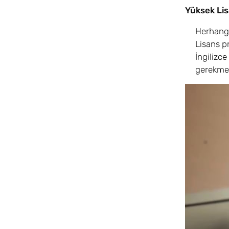
Yüksek Lis
Herhangi
Lisans p
İngilizc
gerekmek