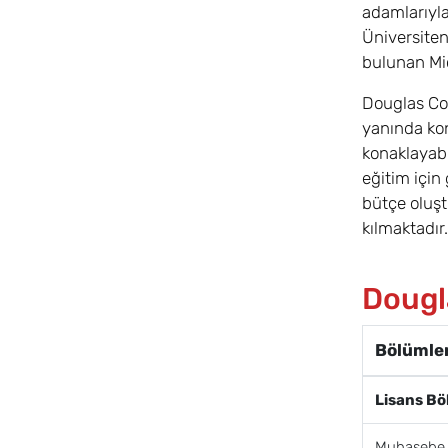
adamlarıyla
Üniversiten
bulunan Mic
Douglas Coll
yanında kon
konaklayabi
eğitim için
bütçe oluşt
kılmaktadır.
Dougl
Bölümler
Lisans Bö
Muhasebe