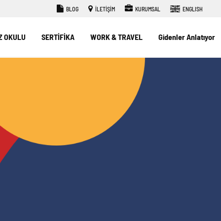
BLOG
İLETİŞİM
KURUMSAL
ENGLISH
Z OKULU
SERTİFİKA
WORK & TRAVEL
Gidenler Anlatıyor