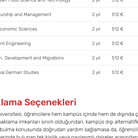
eurship and Management
2 yıl
512 €
Economic Sciences
2 yıl
512 €
t Engineering
2 yıl
512 €
n, Development and Migrations
2 yıl
512 €
nal German Studies
2 yıl
512 €
lama Seçenekleri
iversitesi, öğrencilere hem kampüs içinde hem de dışında 
naklama imkanları sınırlı olduğundan, kampüs dışı alternatif
bulma konusunda doğrudan yardım sağlamasa da, öğrenciler
elerinde bulunan tek kişilik veya paylaşımlı daireler arasından