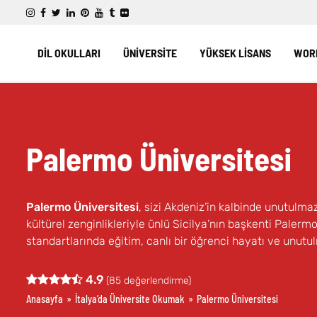
DİL OKULLARI
ÜNİVERSİTE
YÜKSEK LİSANS
WORK
Palermo Üniversitesi
Palermo Üniversitesi
, sizi Akdeniz’in kalbinde unutulma
kültürel zenginlikleriyle ünlü Sicilya’nın başkenti Palerm
standartlarında eğitim, canlı bir öğrenci hayatı ve unutu
4.9
(
85
değerlendirme)
Anasayfa
»
İtalya’da Üniversite Okumak
»
Palermo Üniversitesi