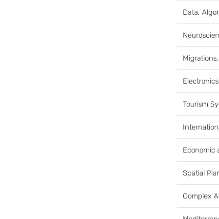
Data, Algo
Neuroscie
Migrations,
Electronic
Tourism Sy
Internation
Economic a
Spatial Pl
Complex Ad
Mediterran