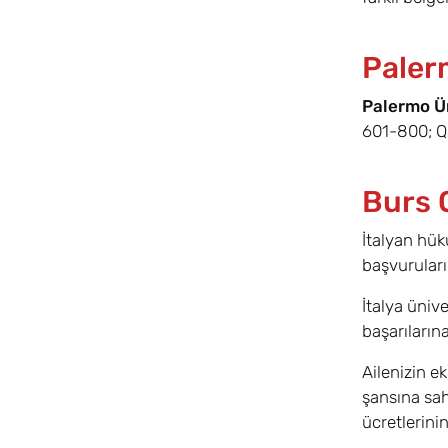
Paler
Palermo Ün
601-800; QS
Burs 
İtalyan hük
başvuruları
İtalya ünive
başarıların
Ailenizin e
şansına sah
ücretlerinin