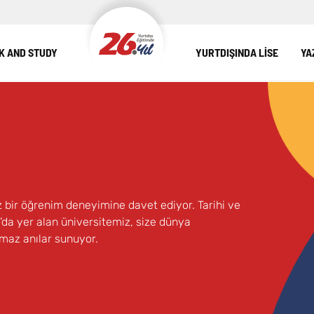
 AND STUDY
YURTDIŞINDA LİSE
YA
z bir öğrenim deneyimine davet ediyor. Tarihi ve
o’da yer alan üniversitemiz, size dünya
lmaz anılar sunuyor.