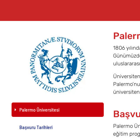
Paler
1806 yılın
Günümüzde y
uluslararası
Üniversiten
Palermo’nun
üniversiteni
Palermo Üniversitesi
Başvu
Palermo Üni
Başvuru Tarihleri
eğitim prog