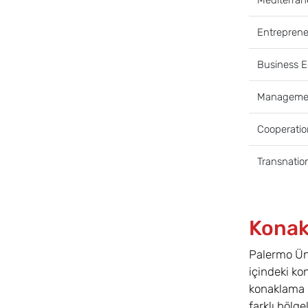
Entrepren
Business 
Managemen
Cooperatio
Transnatio
Konak
Palermo Ün
içindeki ko
konaklama 
farklı bölg