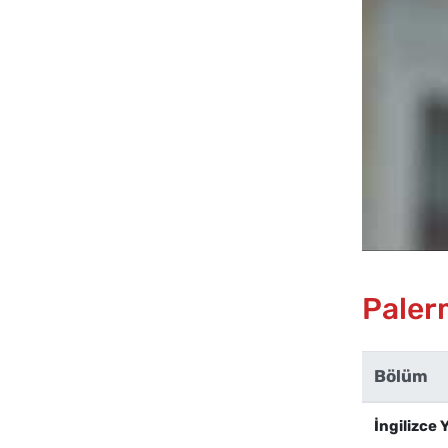
Palerm
Bölüm
İngilizce