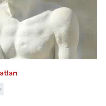
atları
)