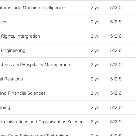
rithms, and Machine Intelligence
2 yıl
512 €
nces
2 yıl
512 €
 Rights, Intergration
2 yıl
512 €
s Engineering
2 yıl
512 €
stems and Hospitality Management
2 yıl
512 €
al Relations
2 yıl
512 €
nd Financial Sciences
2 yıl
512 €
anning
2 yıl
512 €
ministrations and Organisations Science
2 yıl
512 €
ean Food Science and Technology
2 yıl
512 €