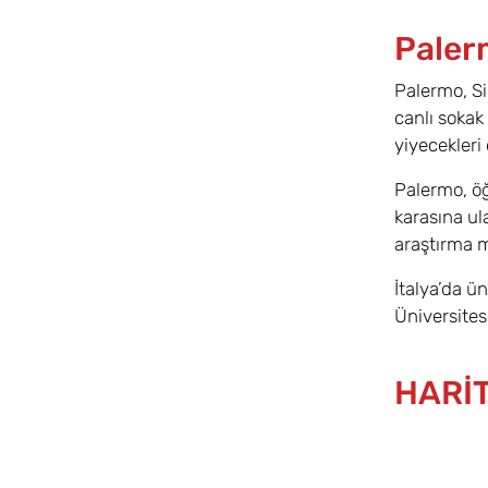
Paler
Palermo, Sic
canlı sokak
yiyecekleri
Palermo, öğ
karasına ul
araştırma me
İtalya’da ü
Üniversites
HARİ