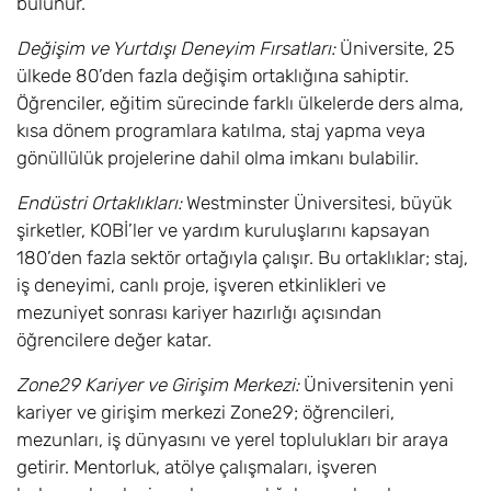
bulunur.
Sciences Bsc
Değişim ve Yurtdışı Deneyim Fırsatları:
Üniversite, 25
Biyomedikal Bilimi
6,8
Eylül
£17.600
ülkede 80’den fazla değişim ortaklığına sahiptir.
/ Biomedical
Öğrenciler, eğitim sürecinde farklı ülkelerde ders alma,
Sciences Bsc
kısa dönem programlara katılma, staj yapma veya
gönüllülük projelerine dahil olma imkanı bulabilir.
İşletme Bilişimi /
6,8
Eylül
£17.600
Business
Endüstri Ortaklıkları:
Westminster Üniversitesi, büyük
Computing Bsc
şirketler, KOBİ’ler ve yardım kuruluşlarını kapsayan
180’den fazla sektör ortağıyla çalışır. Bu ortaklıklar; staj,
İşletme Yönetimi /
6,8
Eylül
£17.600
Business
iş deneyimi, canlı proje, işveren etkinlikleri ve
Management (BA
mezuniyet sonrası kariyer hazırlığı açısından
Hons)
öğrencilere değer katar.
İşletme Yönetimi (
6,8
Eylül
£17.600
Zone29 Kariyer ve Girişim Merkezi:
Üniversitenin yeni
Dijital İşletme) /
kariyer ve girişim merkezi Zone29; öğrencileri,
Business
mezunları, iş dünyasını ve yerel toplulukları bir araya
Management
getirir. Mentorluk, atölye çalışmaları, işveren
(Digital Business)