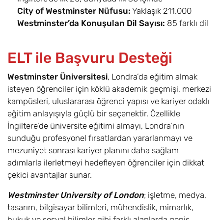
Oyun Tasarımı /
6,8
Eylül
£17.600
City of Westminster Nüfusu:
Yaklaşık 211.000
Games Design BA
Westminster’da Konuşulan Dil Sayısı:
85 farklı dil
Uluslararası Ticaret
2
Eylül
£17.600
ve İşletme / Global
ELT ile Başvuru Desteği
Trade and
Business BA (Top-
Westminster Üniversitesi
, Londra’da eğitim almak
up)
isteyen öğrenciler için köklü akademik geçmişi, merkezi
kampüsleri, uluslararası öğrenci yapısı ve kariyer odaklı
Grafik Tasarım /
6,8
Eylül
£17.600
eğitim anlayışıyla güçlü bir seçenektir. Özellikle
Graphic Design BA
İngiltere’de üniversite eğitimi almayı, Londra’nın
sunduğu profesyonel fırsatlardan yararlanmayı ve
Tarih ve Siyaset /
6
Eylül
£17.600
History and
mezuniyet sonrası kariyer planını daha sağlam
Politics BA
adımlarla ilerletmeyi hedefleyen öğrenciler için dikkat
çekici avantajlar sunar.
Tarih / History BA
6
Eylül
£17.600
Westminster University of London
; işletme, medya,
İnsan Beslenmesi
6,8
Eylül
£17.600
tasarım, bilgisayar bilimleri, mühendislik, mimarlık,
/ Human Nutrition
hukuk ve sosyal bilimler gibi farklı alanlarda geniş