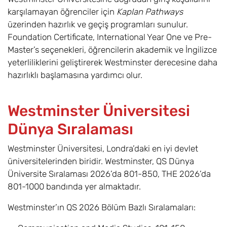
Media with
karşılamayan öğrenciler için
Kaplan Pathways
Foundation BA
üzerinden hazırlık ve geçiş programları sunulur.
Foundation Certificate, International Year One ve Pre-
Games Design
8,10
Eylül
£17.600
with Foundation
Master’s seçenekleri, öğrencilerin akademik ve İngilizce
BA
yeterliliklerini geliştirerek Westminster derecesine daha
hazırlıklı başlamasına yardımcı olur.
Graphic Design
8,10
Eylül
£17.600
with Foundation
BA
Westminster Üniversitesi
Dünya Sıralaması
History with
8
Eylül
£17.600
Foundation BA
Westminster Üniversitesi, Londra’daki en iyi devlet
üniversitelerinden biridir. Westminster, QS Dünya
Human Nutrition
8,10
Eylül
£17.600
Üniversite Sıralaması 2026’da 801-850, THE 2026’da
with Foundation
801-1000 bandında yer almaktadır.
BSc
Westminster’ın QS 2026 Bölüm Bazlı Sıralamaları:
Illustration with
8,10
Eylül
£17.600
Foundation BA