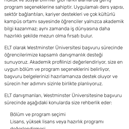
BSc
program seçeneklerine sahiptir. Uygulamalı ders yapısı,
sektör bağlantıları, kariyer destekleri ve çok kültürlü
İllüstrasyon /
6,8
Eylül
£17.600
kampüs ortamı sayesinde öğrenciler yalnızca akademik
Illustration BA
bilgi kazanmaz; aynı zamanda iş dünyasına daha
hazırlıklı şekilde mezun olma fırsatı bulur.
İç Mimarlık /
6,8
Eylül
£17.600
Interior
ELT olarak Westminster Üniversitesi başvuru sürecinde
Architecture BA
öğrencilerimize kapsamlı danışmanlık desteği
sunuyoruz. Akademik profilinizi değerlendiriyor, size en
Uluslararası
6,8
Eylül
£17.600
uygun bölüm ve program seçeneklerini belirliyor,
İşletme /
başvuru belgelerinizi hazırlamanıza destek oluyor ve
International
Business BA
sürecin her adımını sizinle birlikte planlıyoruz.
ELT danışmanları, Westminster Üniversitesine başvuru
Uluslararası İletişim
6,8
Eylül
£17.600
sürecinde aşağıdaki konularda size rehberlik eder:
ve Uluslararası
İşletme /
Bölüm ve program seçimi
International
Lisans, yüksek lisans veya hazırlık programı
Communication
and International
değerlendirmesi