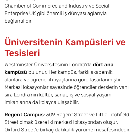
Management
Chamber of Commerce and Industry ve Social
(Marketing) BA
Enterprise UK gibi önemli iş dünyası ağlarıyla
bağlantılıdır.
Bilişsel ve Klinik
6,8
Eylül
£17.600
Nörobilim /
Cognitive and
Üniversitenin Kampüsleri ve
Clinical
Tesisleri
Neuroscience Bsc
Westminster Üniversitesinin Londra’da
dört ana
Bilgisayar Oyunu
6,8
Eylül
£17.600
Geliştirme /
kampüsü
bulunur. Her kampüs, farklı akademik
Computer Games
alanlara ve öğrenci ihtiyaçlarına göre tasarlanmıştır.
Development Bsc
Merkezi lokasyonlar sayesinde öğrenciler derslerin yanı
sıra Londra’nın kültür, sanat, iş ve sosyal yaşam
Bilgisayar Bilimleri
6,8
Eylül
£17.600
imkanlarına da kolayca ulaşabilir.
/ Computer
Science Bsc
Regent Campus
: 309 Regent Street ve Little Titchfield
Street olmak üzere iki merkezi lokasyondan oluşur.
İnşaat Yönetimi /
6,8
Eylül
£17.600
Oxford Street’e birkaç dakikalık yürüme mesafesindedir.
Construction