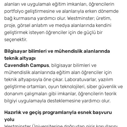
alanları ve uygulamalı eğitim imkanları, öğrencilerin
portfolyo geliştirmesine ve alanlarıyla erken dönemde
English Literature
8
Eylül
£17.600
bağ kurmasına yardımcı olur. Westminster; üretim,
with Foundation
proje, görsel anlatım ve medya alanlarında kendini
BA
geliştirmek isteyen öğrenciler için de güçlü bir
Fashion Design
6,8
Eylül
£17.600
seçenektir.
with Foundation
Bilgisayar bilimleri ve mühendislik alanlarında
BA
teknik altyapı
Fashion Marketing
8,10
Eylül
£17.600
Cavendish Campus
, bilgisayar bilimleri ve
and Promotion
mühendislik alanlarında eğitim alan öğrenciler için
with Foundation
teknik altyapısıyla öne çıkar. Laboratuvarlar, yazılım
BA
geliştirme ortamları, oyun teknolojileri, siber güvenlik ve
donanım çalışmaları gibi imkanlar, öğrencilerin teorik
Fashion
8,10
Eylül
£17.600
bilgiyi uygulamayla desteklemesine yardımcı olur.
Photography with
Foundation BA
Hazırlık ve geçiş programlarıyla esnek başvuru
yolu
Fine Art Mixed
8,10
Eylül
£17.600
Westminster Üniversitesine doğrudan giriş koşullarını