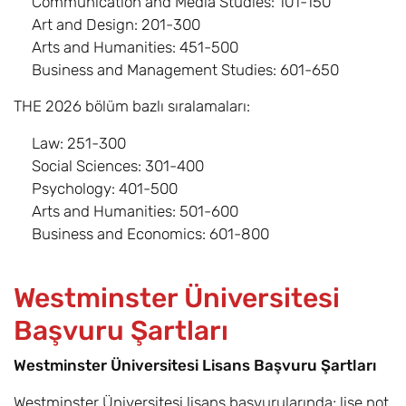
Communication and Media Studies: 101-150
Art and Design: 201-300
Interior
8,10
Eylül
£17.600
Arts and Humanities: 451-500
Architecture with
Business and Management Studies: 601-650
Foundation BA
THE 2026 bölüm bazlı sıralamaları:
International
8
Eylül
£17.600
Relations with
Law: 251-300
Foundation BA
Social Sciences: 301-400
Psychology: 401-500
Languages and
8
Eylül
£17.600
Arts and Humanities: 501-600
Translation with
Business and Economics: 601-800
Foundation BA
Law with
8
Eylül
£17.600
Westminster Üniversitesi
Foundation LLB
Başvuru Şartları
Music Production,
8,10
Eylül
£17.600
Performance and
Westminster Üniversitesi Lisans Başvuru Şartları
Business with
Westminster Üniversitesi lisans başvurularında; lise not
Foundation BA