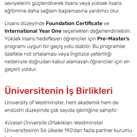
seviyelerini güçlendirerek lisans veya yüksek lisans
eğitimine daha sağlam başlamasına yardımcı olur.
Mimarlık ve Çevre
6,8
Eylül
£17.600
Tasarımı /
Lisans düzeyinde
Foundation Certificate
ve
Architecture and
International Year One
seçenekleri değerlendirilebilir.
Environment
Yüksek lisans hedefleyen öğrenciler için
Pre-Master’s
Design Bsc
programı uygun bir geçiş yolu olabilir. Bu programlar
özellikle not ortalaması veya İngilizce yeterliliği
Mimarlık /
6,8
Eylül
£17.600
nedeniyle doğrudan kabul alamayan öğrenciler için en
Architecture BA
geçerli yoldur.
Yapay Zeka /
6,8
Eylül
£17.600
Artificial
Üniversitenin İş Birlikleri
Intelligence Bsc
University of Westminster, hem akademik hem de
Biyokimya /
6,8
Eylül
£17.600
endüstri düzeyinde çok sayıda işbirliğine sahiptir:
Biochemistry Bsc
Küresel Üniversite Ortaklıkları:
Westminster
Biyolojik Bilimler /
6,8
Eylül
£17.600
Üniversitesinin 56 ülkede 190’dan fazla partner kurumu
Biological