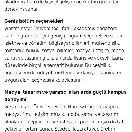
akademik hem de kişisel gelişim açısından güçlü bir
Foundation BA
deneyim sunar.
Cyber Security
6,8
Eylül
£17.600
Geniş bölüm seçenekleri
and Forensics
Westminster Üniversitesi, farklı akademik hedeflere
with Foundation
sahip öğrenciler için geniş program seçenekleri sunar.
BSc
İşletme ve yönetim, bilgisayar bilimleri, mühendislik,
mimarlık, hukuk, sosyal bilimler, medya, iletişim, moda,
Data Science and
8,10
Eylül
£17.600
sanat ve tasarım gibi alanlarda lisans ve yüksek lisans
Analytics with
Foundation BSc
düzeyinde birçok alternatif bulunur. Bu çeşitlilik,
öğrencilerin kendi yeteneklerine ve kariyer planına en
English Language
6,8
Eylül
£17.600
uygun alanı seçmesini kolaylaştırır.
and Linguistics
with Foundation
Medya, tasarım ve yaratıcı alanlarda güçlü kampüs
BA
deneyimi
Westminster Üniversitesinin Harrow Campus yapısı,
English Literature
8
Eylül
£17.600
medya, film, iletişim, müzik, moda, sanat ve tasarım
and Language
alanlarında eğitim almak isteyen öğrenciler için dikkat
with Foundation
çekici bir ortam sunar. Stüdyo, laboratuvar, üretim
BA