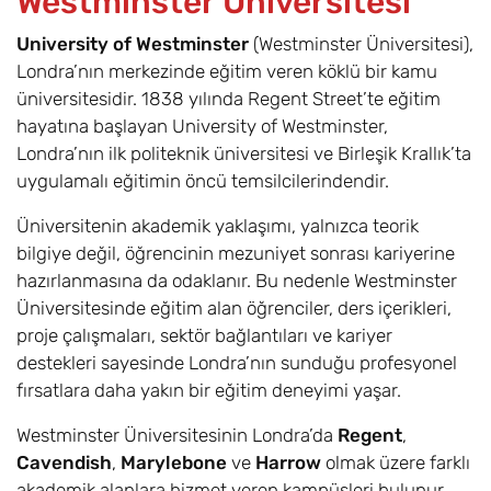
Westminster Üniversitesi
University of Westminster
(Westminster Üniversitesi),
Londra’nın merkezinde eğitim veren köklü bir kamu
üniversitesidir. 1838 yılında Regent Street’te eğitim
hayatına başlayan University of Westminster,
Londra’nın ilk politeknik üniversitesi ve Birleşik Krallık’ta
uygulamalı eğitimin öncü temsilcilerindendir.
Üniversitenin akademik yaklaşımı, yalnızca teorik
bilgiye değil, öğrencinin mezuniyet sonrası kariyerine
hazırlanmasına da odaklanır. Bu nedenle Westminster
Üniversitesinde eğitim alan öğrenciler, ders içerikleri,
proje çalışmaları, sektör bağlantıları ve kariyer
destekleri sayesinde Londra’nın sunduğu profesyonel
fırsatlara daha yakın bir eğitim deneyimi yaşar.
Westminster Üniversitesinin Londra’da
Regent
,
Cavendish
,
Marylebone
ve
Harrow
olmak üzere farklı
akademik alanlara hizmet veren kampüsleri bulunur.