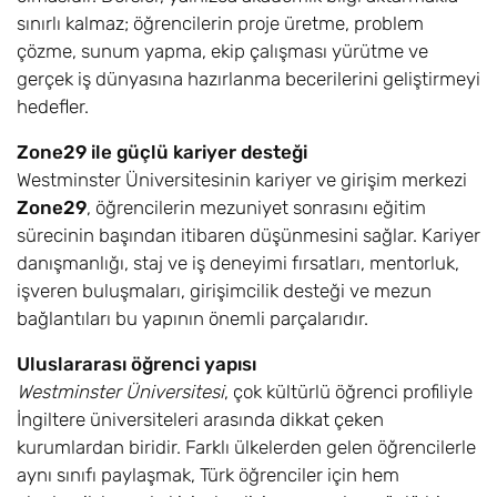
with Foundation
sınırlı kalmaz; öğrencilerin proje üretme, problem
BSc
çözme, sunum yapma, ekip çalışması yürütme ve
gerçek iş dünyasına hazırlanma becerilerini geliştirmeyi
Construction
6,8
Eylül
£17.600
hedefler.
Management with
Foundation BSc
Zone29 ile güçlü kariyer desteği
Westminster Üniversitesinin kariyer ve girişim merkezi
Creative
8,10
Eylül
£17.600
Zone29
, öğrencilerin mezuniyet sonrasını eğitim
Computing with
sürecinin başından itibaren düşünmesini sağlar. Kariyer
Foundation BSc
danışmanlığı, staj ve iş deneyimi fırsatları, mentorluk,
Creative Media
8,10
Eylül
£17.600
işveren buluşmaları, girişimcilik desteği ve mezun
Arts with
bağlantıları bu yapının önemli parçalarıdır.
Foundation BA
Uluslararası öğrenci yapısı
Creative Writing
8,10
Eylül
£17.600
Westminster Üniversitesi
, çok kültürlü öğrenci profiliyle
and English with
İngiltere üniversiteleri arasında dikkat çeken
Foundation BA
kurumlardan biridir. Farklı ülkelerden gelen öğrencilerle
aynı sınıfı paylaşmak, Türk öğrenciler için hem
Criminology with
8,10
Eylül
£17.600