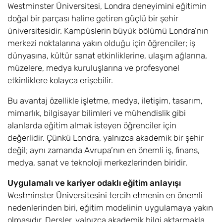
Sciences with
Westminster Üniversitesi, Londra deneyimini eğitimin
Foundation BSc
doğal bir parçası haline getiren güçlü bir şehir
üniversitesidir. Kampüslerin büyük bölümü Londra’nın
Biomedical
8,10
Eylül
£17.600
merkezi noktalarına yakın olduğu için öğrenciler; iş
Science with
dünyasına, kültür sanat etkinliklerine, ulaşım ağlarına,
Foundation BSc
müzelere, medya kuruluşlarına ve profesyonel
etkinliklere kolayca erişebilir.
Business
8,10
Eylül
£17.600
Computing with
Bu avantaj özellikle işletme, medya, iletişim, tasarım,
Foundation BSc
mimarlık, bilgisayar bilimleri ve mühendislik gibi
alanlarda eğitim almak isteyen öğrenciler için
Business
6,8
Eylül
£17.600
Management with
değerlidir. Çünkü Londra, yalnızca akademik bir şehir
Foundation BA
değil; aynı zamanda Avrupa’nın en önemli iş, finans,
medya, sanat ve teknoloji merkezlerinden biridir.
Computer Games
8,10
Eylül
£17.600
Development with
Uygulamalı ve kariyer odaklı eğitim anlayışı
Foundation BSc
Westminster Üniversitesini tercih etmenin en önemli
nedenlerinden biri, eğitim modelinin uygulamaya yakın
Computer Science
8,10
Eylül
£17.600
olmasıdır. Dersler, yalnızca akademik bilgi aktarmakla