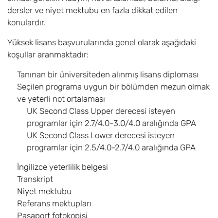
Real Estate with
8,10
Eylül
£17.600
dersler ve niyet mektubu en fazla dikkat edilen
Foundation BSc
konulardır.
Software
8,10
Eylül
£17.600
Yüksek lisans başvurularında genel olarak aşağıdaki
Engineering with
koşullar aranmaktadır:
Foundation BEng
Tanınan bir üniversiteden alınmış lisans diploması
Urban Planning
8,10
Eylül
£17.600
Seçilen programa uygun bir bölümden mezun olmak
and Design with
ve yeterli not ortalaması
Foundation BA
UK Second Class Upper derecesi isteyen
programlar için 2.7/4.0-3.0/4.0 aralığında GPA
Urban Planning
8,10
Eylül
£17.600
UK Second Class Lower derecesi isteyen
and Design with
Foundation BA –
programlar için 2.5/4.0-2.7/4.0 aralığında GPA
KOPYA
İngilizce yeterlilik belgesi
Transkript
Lisans Bölümleri
Niyet mektubu
Muhasebe ve
Referans mektupları
6,8
Eylül
£17.600
İşletme Yönetimi /
Pasaport fotokopisi