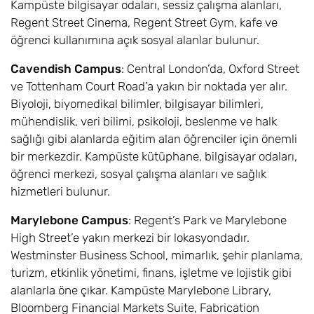
Kampüste bilgisayar odaları, sessiz çalışma alanları,
Management Bsc
Regent Street Cinema, Regent Street Gym, kafe ve
öğrenci kullanımına açık sosyal alanlar bulunur.
Yaratıcı ve
6,8
Eylül
£17.600
Profesyonel
Cavendish Campus
: Central London’da, Oxford Street
Yazarlık / Creative
ve Tottenham Court Road’a yakın bir noktada yer alır.
and Professional
Biyoloji, biyomedikal bilimler, bilgisayar bilimleri,
Writing BA
mühendislik, veri bilimi, psikoloji, beslenme ve halk
Yaratıcı Bilişim /
6,8
Eylül
£17.600
sağlığı gibi alanlarda eğitim alan öğrenciler için önemli
Creative
bir merkezdir. Kampüste kütüphane, bilgisayar odaları,
Computing Bsc
öğrenci merkezi, sosyal çalışma alanları ve sağlık
hizmetleri bulunur.
Yaratıcı Medya
6,8
Eylül
£17.600
Sanatları /
Marylebone Campus
: Regent’s Park ve Marylebone
Creative Media
High Street’e yakın merkezi bir lokasyondadır.
Arts BA
Westminster Business School, mimarlık, şehir planlama,
turizm, etkinlik yönetimi, finans, işletme ve lojistik gibi
Yaratıcı Yazarlık ve
6,8
Eylül
£17.600
alanlarla öne çıkar. Kampüste Marylebone Library,
İngilizce / Creative
Bloomberg Financial Markets Suite, Fabrication
Writing and