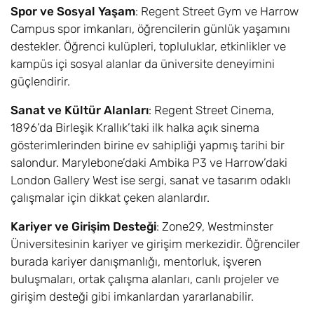
Analytics BSc
Spor ve Sosyal Yaşam
: Regent Street Gym ve Harrow
Campus spor imkanları, öğrencilerin günlük yaşamını
Dijital Pazarlama /
6,8
Eylül
£17.600
destekler. Öğrenci kulüpleri, topluluklar, etkinlikler ve
Digital Marketing
kampüs içi sosyal alanlar da üniversite deneyimini
BA
güçlendirir.
Dijital Medya ve
6,8
Eylül
£17.600
Sanat ve Kültür Alanları
: Regent Street Cinema,
İletişim / Digital
1896’da Birleşik Krallık’taki ilk halka açık sinema
Media and
Communication
gösterimlerinden birine ev sahipliği yapmış tarihi bir
BA
salondur. Marylebone’daki Ambika P3 ve Harrow’daki
London Gallery West ise sergi, sanat ve tasarım odaklı
Dijital Medya ve
6,8
Eylül
£17.600
çalışmalar için dikkat çeken alanlardır.
Habercilik / Digital
Media and
Kariyer ve Girişim Desteği
: Zone29, Westminster
Journalism BA
Üniversitesinin kariyer ve girişim merkezidir. Öğrenciler
burada kariyer danışmanlığı, mentorluk, işveren
Dijital Medya
6,8
Eylül
£17.600
buluşmaları, ortak çalışma alanları, canlı projeler ve
Prodüksüyonu /
girişim desteği gibi imkanlardan yararlanabilir.
Digital Media