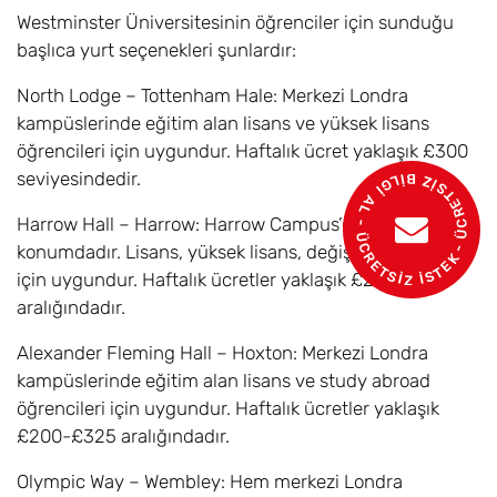
Uluslararası İletişim
Westminster Üniversitesinin öğrenciler için sunduğu
/ English
başlıca yurt seçenekleri şunlardır:
Language and
International
North Lodge – Tottenham Hale: Merkezi Londra
Communication
kampüslerinde eğitim alan lisans ve yüksek lisans
BA
öğrencileri için uygundur. Haftalık ücret yaklaşık £300
seviyesindedir.
- ÜCRETSİZ BİLGİ AL - ÜCRETSİZ İSTEK
İngiliz Dili ve
6,8
Eylül
£17.600
Dilbilim / English
Harrow Hall – Harrow: Harrow Campus’e yakın
Language and
konumdadır. Lisans, yüksek lisans, değişim öğrencileri
Linguistics BA
için uygundur. Haftalık ücretler yaklaşık £215-£280
aralığındadır.
İngiliz Edebiyatı ve
6,8
Eylül
£17.600
Tarih / English
Alexander Fleming Hall – Hoxton: Merkezi Londra
Literature and
kampüslerinde eğitim alan lisans ve study abroad
History BA
öğrencileri için uygundur. Haftalık ücretler yaklaşık
İngiliz Dili ve
6
Eylül
£17.600
£200-£325 aralığındadır.
Edebiyatı / English
Olympic Way – Wembley: Hem merkezi Londra
Literature and