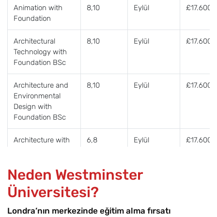
Animation with
8,10
Eylül
£17.600
Foundation
Architectural
8,10
Eylül
£17.600
Technology with
Foundation BSc
Architecture and
8,10
Eylül
£17.600
Environmental
Design with
Foundation BSc
Architecture with
6,8
Eylül
£17.600
Foundation BA
Neden Westminster
Biochemistry with
8,10
Eylül
£17.600
Foundation BSc
Üniversitesi?
Biological
8,10
Eylül
£17.600
Londra’nın merkezinde eğitim alma fırsatı