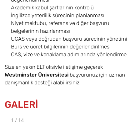
Business BA
Akademik kabul şartlarının kontrolü
İngilizce yeterlilik sürecinin planlanması
Uluslararası Etkinlik
6,8
Eylül
£17.600
Niyet mektubu, referans ve diğer başvuru
Yönetimi /
belgelerinin hazırlanması
International
UCAS veya doğrudan başvuru sürecinin yönetimi
Event
Burs ve ücret bilgilerinin değerlendirilmesi
Management BA
CAS, vize ve konaklama adımlarında yönlendirme
Uluslararası Otel
6,8
Eylül
£17.600
Size en yakın ELT ofisiyle iletişime geçerek
Yönetimi /
Westminster Üniversitesi
başvurunuz için uzman
International Hotel
danışmanlık desteği alabilirsiniz.
Management BA
Uluslararası
6,8
Eylül
£17.600
GALERİ
Pazarlama /
International
Marketing BA
1
/
14
Uluslararası İlişkiler
6,8
Eylül
£17.600