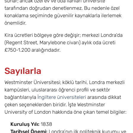
sunar; ancak özel ev ve oda ilanları üniversite
Moda
6,8
Eylül
£17.600
tarafından doğrudan denetlenmez. Bu nedenle özel
Fotoğrafçılığı /
konaklama seçiminde güvenilir kaynaklarla ilerlemek
Fashion
önemlidir.
Photography (BA)
Kira ücretleri bölgeye göre değişir; merkezi Londra’da
Film / Film BA
6,8
Eylül
£17.600
(Regent Street, Marylebone civarı) aylık oda ücreti
£750-1.200 aralığındadır.
Finans ve İşletme
6,8
Eylül
£17.600
Yönetimi / Finance
and Business
Sayılarla
Management BA
Westminster Üniversitesi; köklü tarihi, Londra merkezli
Finans / Finance
6,8
Eylül
£17.600
kampüsleri, uluslararası öğrenci profili ve sektör
BSc
bağlantılarıyla
İngiltere üniversiteleri
arasında dikkat
çeken seçeneklerden biridir. İşte Westminster
Finansal Ekonomi
6,8
Eylül
£17.600
University of London hakkında öne çıkan temel bilgiler:
/ Financial
Economics BSc
Kuruluş Yılı:
1838
Tarihsel Önemi:
Londra’nın ilk politeknik kurumu ve