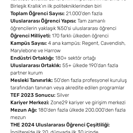
Güzel Sanatlar ve
6,8
Eylül
£17.600
Birleşik Krallık’ın ilk politekniklerinden biri
Çoklu Medya /
Toplam Öğrenci Sayısı:
21.000’den fazla
Fine Art Mixed
Media BA
Uluslararası Öğrenci Yapısı:
Tam zamanlı
öğrencilerin yaklaşık %50’si uluslararası öğrenci
Finansal Teknoloji
6,8
Eylül
£17.600
Öğrenci Milliyeti:
170 farklı ülkeden öğrenci
ve Veri Analitiği /
Kampüs Sayısı:
4 ana kampüs: Regent, Cavendish,
FinTech with Data
Marylebone ve Harrow
Analytics BSc
Endüstri Ortaklığı:
180+ sektör ortağı
Uluslararası Ortaklık:
55+ ülkede 190’dan fazla
Fransızca ve
6,8
Eylül
£17.600
partner kurum
İngilizce / French
Mesleki Tanınırlık:
50’den fazla profesyonel kuruluş
and English BA
tarafından tanınan veya akredite edilen programlar
Oyun Sanatı /
6,8
Eylül
£17.600
TEF 2023 Sonucu:
Silver
Games Art BA
Kariyer Merkezi:
Zone29 kariyer ve girişim merkezi
Mezun Ağı:
180’den fazla ülkede 200.000’den fazla
Games Art with
8,10
Eylül
£17.600
mezun
Foundation BA
THE 2024 Uluslararası Öğrenci Çeşitliliği:
İngiltere’de ilk 20, dünyada ilk 30 içinde