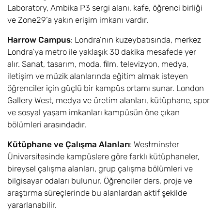
Laboratory, Ambika P3 sergi alanı, kafe, öğrenci birliği
English BA
ve Zone29’a yakın erişim imkanı vardır.
Kriminoloji /
6,8
Eylül
£17.600
Harrow Campus
: Londra’nın kuzeybatısında, merkez
Criminology BA
Londra’ya metro ile yaklaşık 30 dakika mesafede yer
alır. Sanat, tasarım, moda, film, televizyon, medya,
Kültür, Çevre ve
6,8
Eylül
£17.600
iletişim ve müzik alanlarında eğitim almak isteyen
Sosyal Değişim /
Culture,
öğrenciler için güçlü bir kampüs ortamı sunar. London
Environment and
Gallery West, medya ve üretim alanları, kütüphane, spor
Social Change BA
ve sosyal yaşam imkanları kampüsün öne çıkan
bölümleri arasındadır.
Sibergüvenlik ve
6,8
Eylül
£17.600
Adli Tıp / Cyber
Kütüphane ve Çalışma Alanları
: Westminster
Security and
Üniversitesinde kampüslere göre farklı kütüphaneler,
Forensics BSc
bireysel çalışma alanları, grup çalışma bölümleri ve
bilgisayar odaları bulunur. Öğrenciler ders, proje ve
Veri Bilimi ve
6,8
Eylül
£17.600
araştırma süreçlerinde bu alanlardan aktif şekilde
Analitiği / Data
yararlanabilir.
Science and