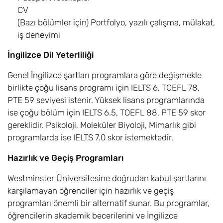
Accounting and
CV
Business
(Bazı bölümler için) Portfolyo, yazılı çalışma, mülakat,
Management (BA)
iş deneyimi
Animasyon /
6,8
Eylül
£17.600
İngilizce Dil Yeterliliği
Animation (BA)
Genel İngilizce şartları programlara göre değişmekle
Psikoloji /
6
Eylül
£17.600
birlikte çoğu lisans programı için IELTS 6, TOEFL 78,
Psychology (BSc)
PTE 59 seviyesi istenir. Yüksek lisans programlarında
ise çoğu bölüm için IELTS 6.5, TOEFL 88, PTE 59 skor
Hukuk / LLB Law
6
Eylül
£17.600
gereklidir. Psikoloji, Moleküler Biyoloji, Mimarlık gibi
programlarda ise IELTS 7.0 skor istemektedir.
Muhasebe ve
6,8
Eylül
£17.600
Finans /
Hazırlık ve Geçiş Programları
Accounting and
Finance Bsc
Westminster Üniversitesine doğrudan kabul şartlarını
karşılamayan öğrenciler için hazırlık ve geçiş
Mimari Teknoloji /
6,8
Eylül
£17.600
programları önemli bir alternatif sunar. Bu programlar,
Architectural
öğrencilerin akademik becerilerini ve İngilizce
Technology Bsc