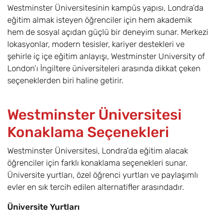
Production BA
Westminster Üniversitesinin kampüs yapısı, Londra’da
eğitim almak isteyen öğrenciler için hem akademik
Dijital Medya,
6,8
Eylül
£17.600
hem de sosyal açıdan güçlü bir deneyim sunar. Merkezi
Halkla İlişkiler ve
lokasyonlar, modern tesisler, kariyer destekleri ve
Reklamcılık /
şehirle iç içe eğitim anlayışı, Westminster University of
Digital Media,
Public Relations
London’ı İngiltere üniversiteleri arasında dikkat çeken
and Advertising
seçeneklerden biri haline getirir.
BA
Westminster Üniversitesi
Ekonomi ve
6,8
Eylül
£17.600
Yönetim /
Konaklama Seçenekleri
Economics and
Management (BA
Westminster Üniversitesi, Londra’da eğitim alacak
Hons)
öğrenciler için farklı konaklama seçenekleri sunar.
Üniversite yurtları, özel öğrenci yurtları ve paylaşımlı
Ekonomi /
6,8
Eylül
£17.600
evler en sık tercih edilen alternatifler arasındadır.
Economics (BSc)
Üniversite Yurtları
İngiliz Dili ve
6,8
Eylül
£17.600