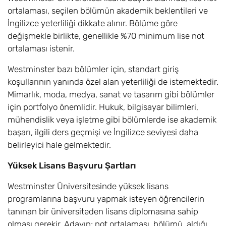
ortalaması, seçilen bölümün akademik beklentileri ve
Photography with
8,10
Eylül
£17.600
İngilizce yeterliliği dikkate alınır. Bölüme göre
Foundation BA
değişmekle birlikte, genellikle %70 minimum lise not
ortalaması istenir.
Politics and
8
Eylül
£17.600
International
Westminster bazı bölümler için, standart giriş
Relations with
koşullarının yanında özel alan yeterliliği de istemektedir.
Foundation BA
Mimarlık, moda, medya, sanat ve tasarım gibi bölümler
için portfolyo önemlidir. Hukuk, bilgisayar bilimleri,
Politics with
8
Eylül
£17.600
mühendislik veya işletme gibi bölümlerde ise akademik
Foundation BA
başarı, ilgili ders geçmişi ve İngilizce seviyesi daha
belirleyici hale gelmektedir.
Psychology and
8,10
Eylül
£17.600
Counselling with
Yüksek Lisans Başvuru Şartları
Foundation BSc
Westminster Üniversitesinde yüksek lisans
Psychology with
8,10
Eylül
£17.600
programlarına başvuru yapmak isteyen öğrencilerin
Foundation BSc
tanınan bir üniversiteden lisans diplomasına sahip
olması gerekir. Adayın; not ortalaması, bölümü, aldığı