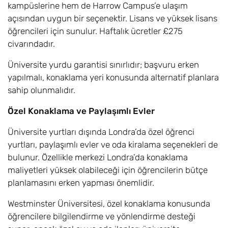
Language BA
kampüslerine hem de Harrow Campus’e ulaşım
açısından uygun bir seçenektir. Lisans ve yüksek lisans
İngiliz Edebiyatı /
6
Eylül
£17.600
öğrencileri için sunulur. Haftalık ücretler £275
English Literature
civarındadır.
BA
Üniversite yurdu garantisi sınırlıdır; başvuru erken
Avrupa Hukuk
8
Eylül
£17.600
yapılmalı, konaklama yeri konusunda alternatif planlara
Çalışmaları /
sahip olunmalıdır.
European Legal
Studies LLB
Özel Konaklama ve Paylaşımlı Evler
Üniversite yurtları dışında Londra’da özel öğrenci
Moda Tasarımı /
6,8
Eylül
£17.600
Fashion Design
yurtları, paylaşımlı evler ve oda kiralama seçenekleri de
(BA Hons)
bulunur. Özellikle merkezi Londra’da konaklama
maliyetleri yüksek olabileceği için öğrencilerin bütçe
Moda Pazarlama
6,8
Eylül
£17.600
planlamasını erken yapması önemlidir.
ve Promosyonu /
Fashion Marketing
Westminster Üniversitesi, özel konaklama konusunda
and Promotion BA
öğrencilere bilgilendirme ve yönlendirme desteği