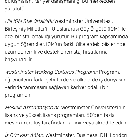
buluşmaları, kariyer danışmanlığı bu merkezden
BA
yürütülür.
İşletme Yönetimi
6,8
Eylül
£17.600
UN IOM Staj Ortaklığı:
Westminster Üniversitesi,
(Girişimcilik) /
Birleşmiş Milletler’in Uluslararası Göç Örgütü (IOM) ile
Business
özel bir staj ortaklığı yürütür. Bu program kapsamında
Management
uygun öğrenciler, IOM’un farklı ülkelerdeki ofislerinde
(Entrepreneurship)
BA
uzun dönemli ve desteklenen staj fırsatlarına
başvurabilir.
İşletme Yönetimi
6,8
Eylül
£17.600
Westminster Working Cultures Programı:
Program,
(İnsan Kaynakları
Yönetimi) /
öğrencilerin farklı şehirlerde ve ülkelerde iş dünyasını
Business
yerinde tanımasını sağlayan kariyer odaklı bir
Management
programdır.
(Human Resource
Management) BA
Mesleki Akreditasyonlar:
Westminster Üniversitesinin
lisans ve yüksek lisans programları, 50’den fazla
İşletme Yönetimi (
6,8
Eylül
£17.600
mesleki kuruluş tarafından tanınır veya akredite edilir.
Pazarlama) /
Business
İş Dünyası Ağları:
Westminster, BusinessLDN, London