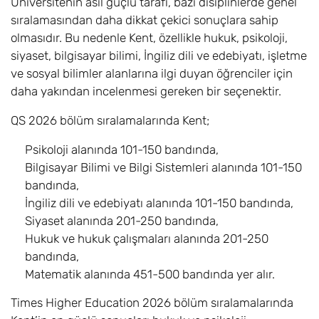
Üniversitenin asıl güçlü tarafı, bazı disiplinlerde genel
Forensic Science
8
Eylül
£23.500
sıralamasından daha dikkat çekici sonuçlara sahip
with a
Foundation Year
olmasıdır. Bu nedenle Kent, özellikle hukuk, psikoloji,
siyaset, bilgisayar bilimi, İngiliz dili ve edebiyatı, işletme
International
8
Eylül
£20.700
ve sosyal bilimler alanlarına ilgi duyan öğrenciler için
Business with a
daha yakından incelenmesi gereken bir seçenektir.
Foundation Year
QS 2026 bölüm sıralamalarında Kent;
Law with a
8
Eylül
£19.300
Psikoloji alanında 101-150 bandında,
Foundation Year
Bilgisayar Bilimi ve Bilgi Sistemleri alanında 101-150
Mathematics
8
Eylül
£19.300
bandında,
with a
İngiliz dili ve edebiyatı alanında 101-150 bandında,
Foundation Year
Siyaset alanında 201-250 bandında,
Hukuk ve hukuk çalışmaları alanında 201-250
Mechanical
8
Eylül
£23.500
bandında,
Engineering
Matematik alanında 451-500 bandında yer alır.
including a
Foundation Year
Times Higher Education 2026 bölüm sıralamalarında