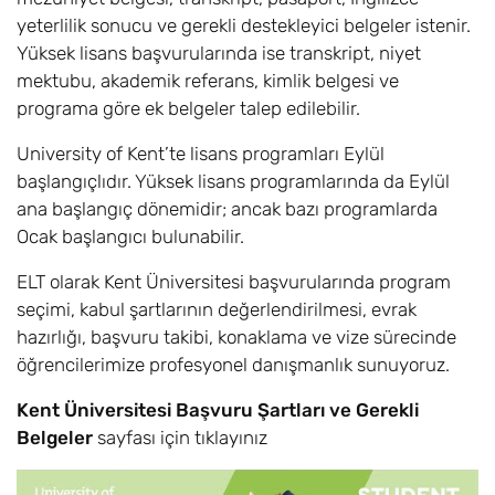
and Astrophysics
yeterlilik sonucu ve gerekli destekleyici belgeler istenir.
BSc (Hons)
Yüksek lisans başvurularında ise transkript, niyet
mektubu, akademik referans, kimlik belgesi ve
Biyokimya /
6
Eylül
£23.500
programa göre ek belgeler talep edilebilir.
Biochemistry
BSc (Hons)
University of Kent’te lisans programları Eylül
başlangıçlıdır. Yüksek lisans programlarında da Eylül
Biyoloji / Biology
6
Eylül
£23.500
ana başlangıç dönemidir; ancak bazı programlarda
BSc (Hons)
Ocak başlangıcı bulunabilir.
Biyomedikal
6
Eylül
£23.500
ELT olarak Kent Üniversitesi başvurularında program
Mühendisliği /
seçimi, kabul şartlarının değerlendirilmesi, evrak
Biomedical
Engineering
hazırlığı, başvuru takibi, konaklama ve vize sürecinde
BEng (Hons)
öğrencilerimize profesyonel danışmanlık sunuyoruz.
Kent Üniversitesi Başvuru Şartları ve Gerekli
Biyomedikal Bilim
6
Eylül
£23.500
/ Biomedical
Belgeler
sayfası için tıklayınız
Science BSc
(Hons)