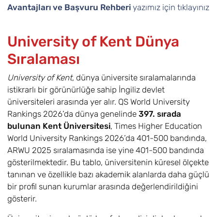
a Foundation
Avantajları ve Başvuru Rehberi
yazımız için tıklayınız
Year
Electrical and
8
Eylül
£23.500
University of Kent Dünya
Electronic
Sıralaması
Engineering with
a Foundation
University of Kent
Year
, dünya üniversite sıralamalarında
istikrarlı bir görünürlüğe sahip İngiliz devlet
Electronic and
8
Eylül
£23.500
üniversiteleri arasında yer alır. QS World University
Computer
Rankings 2026’da dünya genelinde
397. sırada
Engineering
bulunan Kent Üniversitesi
, Times Higher Education
including a
World University Rankings 2026’da 401-500 bandında,
Foundation Year
ARWU 2025 sıralamasında ise yine 401-500 bandında
gösterilmektedir. Bu tablo, üniversitenin küresel ölçekte
Finance and
8
Eylül
£20.700
tanınan ve özellikle bazı akademik alanlarda daha güçlü
Investment with
bir profil sunan kurumlar arasında değerlendirildiğini
a Foundation
Year
gösterir.