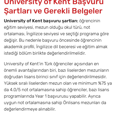
University of Kent Başvuru
with a
Şartları ve Gerekli Belgeler
Foundation Year
University of Kent başvuru şartları
; öğrencinin
Lisans Bölümleri
eğitim seviyesi, mezun olduğu okul türü, not
ortalaması, İngilizce seviyesi ve seçtiği programa göre
Bilgisayar
6
Eylül
£23.500
değişir. Bu nedenle başvuru öncesinde öğrencinin
Bilimleri /
Computer
akademik profili, İngilizce dil beceresi ve eğitim almak
Science (BSc)
istediği bölüm birlikte değerlendirilmelidir.
University of Kent’in Türk öğrenciler açısından en
İşletme Yönetimi
6
Eylül
£20.700
/ Business and
önemli avantajlarından biri, bazı liselerden mezunların
Management
doğrudan lisans birinci sınıf için değerlendirilmesidir.
(BSc)
Yüksek sıralı liselerden mezun olan ve minimum %75 ya
da 4.0/5 not ortalamasına sahip öğrenciler, bazı lisans
Sosyoloji /
6
Eylül
£19.300
programlarında Year 1 başvurusu yapabilir. Ayrıca
Sociology Bsc
uygun not ortalamasına sahip Önlisans mezunları da
değerlendirmeye alınabilir.
Hukuk / LLB
6
Eylül
£19.300