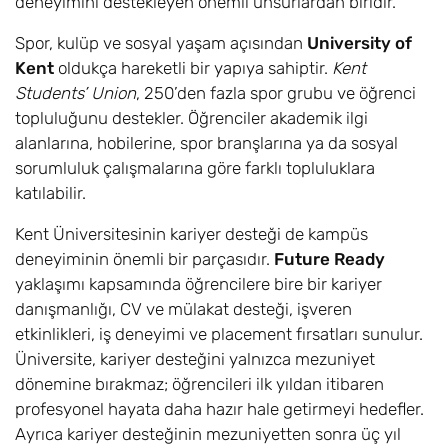
deneyimini destekleyen önemli unsurlardan biridir.
Criminal Justice
BSc (Hons)
Spor, kulüp ve sosyal yaşam açısından
University of
Kent
oldukça hareketli bir yapıya sahiptir.
Kent
Kriminoloji ve
6
Eylül
£19.300
Students’ Union
, 250’den fazla spor grubu ve öğrenci
Sosyoloji /
topluluğunu destekler. Öğrenciler akademik ilgi
Criminology and
alanlarına, hobilerine, spor branşlarına ya da sosyal
Sociology BSc
sorumluluk çalışmalarına göre farklı topluluklara
(Hons)
katılabilir.
Kriminoloji ve
6
Eylül
£0
Kent Üniversitesinin kariyer desteği de kampüs
Suç Psikolojisi /
deneyiminin önemli bir parçasıdır.
Future Ready
Criminology with
yaklaşımı kapsamında öğrencilere bire bir kariyer
Criminal
danışmanlığı, CV ve mülakat desteği, işveren
Psychology (BSc
Hons)
etkinlikleri, iş deneyimi ve placement fırsatları sunulur.
Üniversite, kariyer desteğini yalnızca mezuniyet
Kriminoloji ve
6
Eylül
£0
dönemine bırakmaz; öğrencileri ilk yıldan itibaren
Siber Suçlar /
profesyonel hayata daha hazır hale getirmeyi hedefler.
Criminology with
Ayrıca kariyer desteğinin mezuniyetten sonra üç yıl
Cybercrime BSc