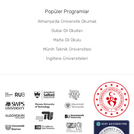
(Hons)
Popüler Programlar
Yazılım
6
Eylül
£23.500
Almanya’da Üniversite Okumak
Mühendisliği /
Software
Dubai Dil Okulları
Engineering BSc
Malta Dil Okulu
(Hons)
Münih Teknik Üniversitesi
Mekan ve İç
6
Eylül
£23.500
İngiltere Üniversiteleri
Tasarım / Spatial
and Interior
Design BA
(Hons)
Spor Terapisi ve
6
Eylül
£23.500
Rehabilitasyon /
Sport Therapy
and
Rehabilitation
BSc (Hons)