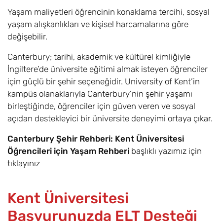
Finans /
Yaşam maliyetleri öğrencinin konaklama tercihi, sosyal
Economics and
Finance BSc
yaşam alışkanlıkları ve kişisel harcamalarına göre
(Hons)
değişebilir.
Canterbury; tarihi, akademik ve kültürel kimliğiyle
Ekonomi ve
6
Eylül
£19.300
Yönetim /
İngiltere’de üniversite eğitimi almak isteyen öğrenciler
Economics and
için güçlü bir şehir seçeneğidir. University of Kent’in
Management
kampüs olanaklarıyla Canterbury’nin şehir yaşamı
BSc (Hons)
birleştiğinde, öğrenciler için güven veren ve sosyal
açıdan destekleyici bir üniversite deneyimi ortaya çıkar.
Ekonomi ve
6
Eylül
£0
Siyaset /
Canterbury Şehir Rehberi: Kent Üniversitesi
Economics and
Öğrencileri için Yaşam Rehberi
başlıklı yazımız için
Politics BSc
tıklayınız
(Hons)
Elektrik ve
6
Eylül
£23.500
Kent Üniversitesi
Elektronik
Başvurunuzda ELT Desteği
Mühendisliği /