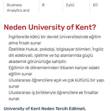
Business
8
Eylül
£0
Analytics and
Management
with a
Neden University of Kent?
Foundation Year
İngiltere’de köklü bir devlet üniversitesinde eğitim
Business and
8
Eylül
£0
alma fırsatı sunar
Management
Özellilkle Hukuk, psikoloji, bilgisayar bilimleri, İngiliz
with a
Foundation Year
dili edebiyatı, işletme ve tıp alanlarında güçlü
akademik görünürlüğe sahiptir.
Business and
8
Eylül
£0
Eğitimin ilk dönemlerinden itibaren kariyer odaklı
Marketing with a
eğitim sunar
Foundation Year
Uluslararası öğrencilere açık ve çok kültürlü bir yapı
sunar
Chemistry with a
8
Eylül
£23.500
Uluslararası iş birlikleriyle öğrencilere ek fırsatlar
Foundation Year
sunar.
Economics with
8
Eylül
£19.300
University of Kent Neden Tercih Edilmeli,