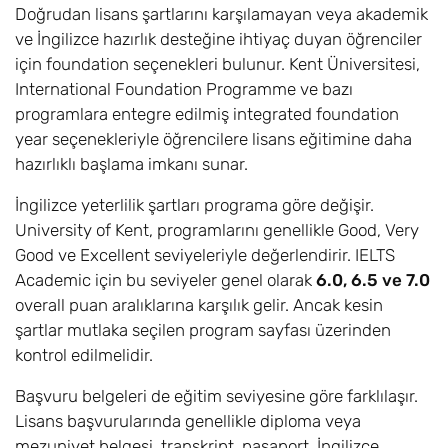
Law
Doğrudan lisans şartlarını karşılamayan veya akademik
ve İngilizce hazırlık desteğine ihtiyaç duyan öğrenciler
Muhasebe ve
6
Eylül
£20.700
için foundation seçenekleri bulunur. Kent Üniversitesi,
Finans /
International Foundation Programme ve bazı
Accounting and
programlara entegre edilmiş integrated foundation
Finance (BSc)
year seçenekleriyle öğrencilere lisans eğitimine daha
Antik Tarih /
6
Eylül
£19.300
hazırlıklı başlama imkanı sunar.
Ancient History
İngilizce yeterlilik şartları programa göre değişir.
BA (Hons)
University of Kent, programlarını genellikle Good, Very
Mimarlık /
6
Eylül
£23.500
Good ve Excellent seviyeleriyle değerlendirir. IELTS
Architecture BA
Academic için bu seviyeler genel olarak
6.0, 6.5 ve 7.0
(Hons)
overall puan aralıklarına karşılık gelir. Ancak kesin
şartlar mutlaka seçilen program sayfası üzerinden
Astronomi, Uzay
6
Eylül
£23.500
kontrol edilmelidir.
Bilimi ve
Astrofizik /
Başvuru belgeleri de eğitim seviyesine göre farklılaşır.
Astronomy,
Lisans başvurularında genellikle diploma veya
Space Science
mezuniyet belgesi, transkript, pasaport, İngilizce