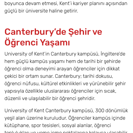
boyunca devam etmesi, Kent’i kariyer planını açısından
(Hons)
güçlü bir üniversite haline getirir.
Veri Bilimi / Data
6
Eylül
£19.300
Science BSc
Canterbury’de Şehir ve
(Hons)
Öğrenci Yaşamı
Dijital Tasarım /
6
Eylül
£23.500
Digital Design
University of Kent’in Canterbury kampüsü, İngiltere’de
BSc (Hons)
hem güçlü kampüs yaşamı hem de tarihi bir şehirde
öğrenci olma deneyimi arayan öğrenciler için dikkat
Dijital Toplum,
6
Eylül
£0
çekici bir ortam sunar. Canterbury; tarihi dokusu,
Medya ve Kültür
öğrenci nüfusu, kültürel etkinlikleri ve yürünebilir şehir
/ Digital Society,
yapısıyla özellikle uluslararası öğrenciler için sıcak,
Media and
düzenli ve ulaşılabilir bir öğrenci şehridir.
Culture BSc
(Hons)
University of Kent Canterbury kampüsü, 300 dönümlük
yeşil alan üzerine kuruludur. Öğrenciler kampüs içinde
Drama ve
6
Eylül
£23.500
kütüphane, spor tesisleri, sosyal alanlar, öğrenci
Sinema / Drama
toplulukları ve yeme içme noktalarına kolayca ulaşabilir.