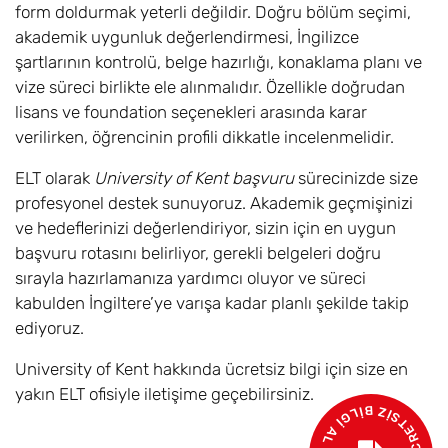
form doldurmak yeterli değildir. Doğru bölüm seçimi,
İngiliz Dili,
6
Eylül
£19.300
akademik uygunluk değerlendirmesi, İngilizce
Dilbilimi ve
şartlarının kontrolü, belge hazırlığı, konaklama planı ve
Dünya Edebiyatı
vize süreci birlikte ele alınmalıdır. Özellikle doğrudan
/ English
lisans ve foundation seçenekleri arasında karar
Language,
verilirken, öğrencinin profili dikkatle incelenmelidir.
Linguistics and
World Literature
ELT olarak
University of Kent başvuru
sürecinizde size
BA (Hons)
profesyonel destek sunuyoruz. Akademik geçmişinizi
ve hedeflerinizi değerlendiriyor, sizin için en uygun
İngiliz Edebiyatı /
6
Eylül
£19.300
English Literature
başvuru rotasını belirliyor, gerekli belgeleri doğru
BA (Hons)
sırayla hazırlamanıza yardımcı oluyor ve süreci
kabulden İngiltere’ye varışa kadar planlı şekilde takip
İngiliz Edebiyatı
6
Eylül
£19.300
ediyoruz.
ve Yaratıcı
Yazarlık / English
University of Kent hakkında ücretsiz bilgi için size en
Literature and
yakın ELT ofisiyle iletişime geçebilirsiniz.
Creative Writing
BA (Hons)