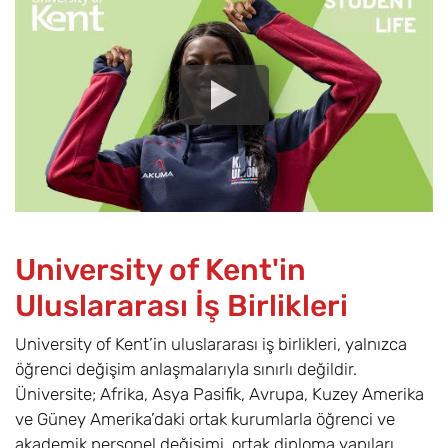
İş Analitiği ve
6
Eylül
£20.700
Yönetimi /
Business
Analytics and
Management
BSc (Hons)
İşletme /
2
Eylül
£20.700
Business BA
(Hons) (top-up)
University of Kent'in
İşletme Bilgi
6
Eylül
£23.500
Uluslararası İş Birlikleri
Teknolojisi /
Business
University of Kent’in uluslararası iş birlikleri, yalnızca
Information
öğrenci değişim anlaşmalarıyla sınırlı değildir.
Technology BSc
(Hons)
Üniversite; Afrika, Asya Pasifik, Avrupa, Kuzey Amerika
ve Güney Amerika’daki ortak kurumlarla öğrenci ve
İşletme ve
6
Eylül
£20.700
akademik personel değişimi, ortak diploma yapıları,