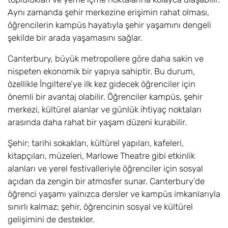
and Film BA
(Hons)
Aynı zamanda şehir merkezine erişimin rahat olması,
öğrencilerin kampüs hayatıyla şehir yaşamını dengeli
Drama, Tiyatro ve
6
Eylül
£23.500
şekilde bir arada yaşamasını sağlar.
Sahne Sanatları /
Drama, Theatre
Canterbury, büyük metropollere göre daha sakin ve
and Performing
nispeten ekonomik bir yapıya sahiptir. Bu durum,
Arts BA (Hons)
özellikle İngiltere’ye ilk kez gidecek öğrenciler için
önemli bir avantaj olabilir. Öğrenciler kampüs, şehir
Ekoloji ve
6
Eylül
£23.500
merkezi, kültürel alanlar ve günlük ihtiyaç noktaları
Koruma /
arasında daha rahat bir yaşam düzeni kurabilir.
Ecology and
Conservation
Şehir; tarihi sokakları, kültürel yapıları, kafeleri,
BSc (Hons)
kitapçıları, müzeleri, Marlowe Theatre gibi etkinlik
alanları ve yerel festivalleriyle öğrenciler için sosyal
Ekonomi /
6
Eylül
£19.300
açıdan da zengin bir atmosfer sunar. Canterbury’de
Economics (BSc
öğrenci yaşamı yalnızca dersler ve kampüs imkanlarıyla
Hons)
sınırlı kalmaz; şehir, öğrencinin sosyal ve kültürel
Ekonomi ve
6
Eylül
£19.300
gelişimini de destekler.