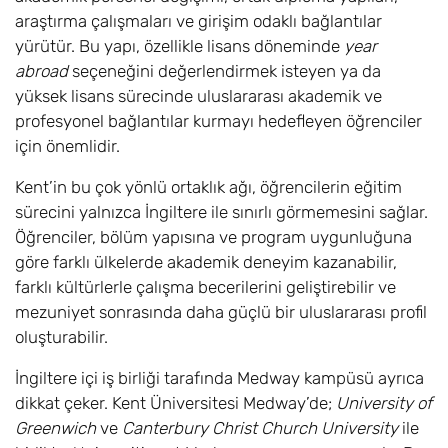
Pazarlama /
araştırma çalışmaları ve girişim odaklı bağlantılar
Business and
yürütür. Bu yapı, özellikle lisans döneminde
year
Marketing BSc
abroad
seçeneğini değerlendirmek isteyen ya da
(Hons)
yüksek lisans sürecinde uluslararası akademik ve
profesyonel bağlantılar kurmayı hedefleyen öğrenciler
Kimya /
6
Eylül
£23.500
için önemlidir.
Chemistry BSc
(Hons)
Kent’in bu çok yönlü ortaklık ağı, öğrencilerin eğitim
sürecini yalnızca İngiltere ile sınırlı görmemesini sağlar.
Kimya ve Adli
6
Eylül
£0
Öğrenciler, bölüm yapısına ve program uygunluğuna
Bilim / Chemistry
göre farklı ülkelerde akademik deneyim kazanabilir,
with Forensic
Science BSc
farklı kültürlerle çalışma becerilerini geliştirebilir ve
(Hons)
mezuniyet sonrasında daha güçlü bir uluslararası profil
oluşturabilir.
Klasik Çalışmalar
6
Eylül
£19.300
/ Classical
İngiltere içi iş birliği tarafında Medway kampüsü ayrıca
Studies BA
dikkat çeker. Kent Üniversitesi Medway’de;
University of
(Hons)
Greenwich
ve
Canterbury Christ Church University
ile