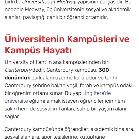
birlikte
Universities at Medway
yapısının parçasıdır. Bu
Klasik Çalışmalar
6
Eylül
£0
nedenle Medway, üç üniversitenin sosyal ve akademik
ve Arkeoloji /
alanları paylaştığı canlı bir öğrenci ortamıdır.
Classical Studies
with Archaeology
BA (Hons)
Üniversitenin Kampüsleri ve
Bilgisayar
6
Eylül
£23.500
Kampüs Hayatı
Bilimleri (Yapay
Zeka) /
University of Kent’in ana kampüslerinden biri
Computer
Canterbury
‘dedir. Canterbury kampüsü,
300
Science (Artificial
dönümlük
park alanı üzerine kuruludur ve tarihi
Intelligence) BSc
Canterbury şehrine bakan yeşil, ferah ve kampüs odaklı
(Hons)
bir öğrenim ortamı sunar. Bu yapı,
İngiltere’de
üniversite
eğitimi almak isteyen öğrenciler için hem
Bilgisayar
6
Eylül
£23.500
sakin hem de sosyal imkanlara sahip bir yaşam alanı
Bilimleri (Siber
sağlar.
Güvenlik) /
Computer
Canterbury kampüsünde öğrenciler; akademik binalara,
Science (Cyber
sosyal alanlara, spor tesislerine, kütüphane
Security) BSc