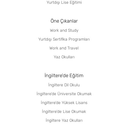
Psychology (BSc
Yurtdışı Lise Eğitimi
Hons)
Öne Çıkanlar
Psikoloji ve
6
Eylül
£0
İşletme Psikolojisi
Work and Study
/ Psychology
Yurtdışı Sertifika Programları
with Business
Psychology BSc
Work and Travel
(Hons)
Yaz Okulları
Klinik
6
Eylül
£23.500
Perspektiflerle
İngiltere'de Eğitim
Psikoloji /
Psychology with
İngiltere Dil Okulu
Clinical
İngiltere’de Üniversite Okumak
Perspectives BSc
İngiltere’de Yüksek Lisans
(Hons)
İngiltere’de Lise Okumak
Sosyoloji /
6
Eylül
£19.300
İngiltere Yaz Okulları
Sociology BSc