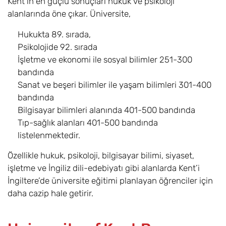
Kent’in en güçlü sonuçları hukuk ve psikoloji
Physics with a
8
Eylül
£23.500
alanlarında öne çıkar. Üniversite,
Foundation Year
Hukukta 89. sırada,
Physics with
8
Eylül
£23.500
Psikolojide 92. sırada
Astrophysics
İşletme ve ekonomi ile sosyal bilimler 251-300
with a
bandında
Foundation Year
Sanat ve beşeri bilimler ile yaşam bilimleri 301-400
bandında
Psychology with
8
Eylül
£23.500
a Foundation
Bilgisayar bilimleri alanında 401-500 bandında
Year
Tıp-sağlık alanları 401-500 bandında
listelenmektedir.
Sport and
8
Eylül
£23.500
Özellikle hukuk, psikoloji, bilgisayar bilimi, siyaset,
Exercise Science
with a
işletme ve İngiliz dili-edebiyatı gibi alanlarda Kent’i
Foundation Year
İngiltere’de üniversite eğitimi planlayan öğrenciler için
daha cazip hale getirir.
Sport Therapy
8
Eylül
£23.500
and
Rehabilitation