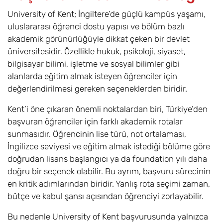
Electrical and
Electronic
University of Kent; İngiltere’de güçlü kampüs yaşamı,
Engineering
uluslararası öğrenci dostu yapısı ve bölüm bazlı
BEng(Hons)
akademik görünürlüğüyle dikkat çeken bir devlet
üniversitesidir. Özellikle hukuk, psikoloji, siyaset,
Elektronik ve
6
Eylül
£23.500
bilgisayar bilimi, işletme ve sosyal bilimler gibi
Bilgisayar
alanlarda eğitim almak isteyen öğrenciler için
Mühendisliği /
değerlendirilmesi gereken seçeneklerden biridir.
Electronic and
Computer
Kent’i öne çıkaran önemli noktalardan biri, Türkiye’den
Engineering
başvuran öğrenciler için farklı akademik rotalar
BEng (Hons)
sunmasıdır. Öğrencinin lise türü, not ortalaması,
İngilizce seviyesi ve eğitim almak istediği bölüme göre
Elektronik ve
2
Eylül
£23.500
doğrudan lisans başlangıcı ya da foundation yılı daha
Bilgisayar
Sistemleri /
doğru bir seçenek olabilir. Bu ayrım, başvuru sürecinin
Electronic and
en kritik adımlarından biridir. Yanlış rota seçimi zaman,
Computer
bütçe ve kabul şansı açısından öğrenciyi zorlayabilir.
Systems BEng
(Hons) (top-up)
Bu nedenle University of Kent başvurusunda yalnızca