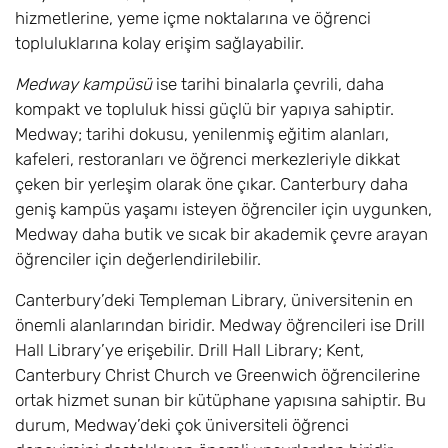
(Hons)
hizmetlerine, yeme içme noktalarına ve öğrenci
topluluklarına kolay erişim sağlayabilir.
Bilgisayar
6
Eylül
£0
Medway kampüsü
ise tarihi binalarla çevrili, daha
Bilimleri (Robotik)
/ Computer
kompakt ve topluluk hissi güçlü bir yapıya sahiptir.
Science
Medway; tarihi dokusu, yenilenmiş eğitim alanları,
(Robotics) BSc
kafeleri, restoranları ve öğrenci merkezleriyle dikkat
(Hons)
çeken bir yerleşim olarak öne çıkar. Canterbury daha
geniş kampüs yaşamı isteyen öğrenciler için uygunken,
Bilgisayar
6
Eylül
£0
Medway daha butik ve sıcak bir akademik çevre arayan
Bilimleri (Video
öğrenciler için değerlendirilebilir.
Oyunları) /
Computer
Canterbury’deki Templeman Library, üniversitenin en
Science (Video
önemli alanlarından biridir. Medway öğrencileri ise Drill
Games) BSc
Hall Library’ye erişebilir. Drill Hall Library; Kent,
(Hons)
Canterbury Christ Church ve Greenwich öğrencilerine
Kriminoloji ve
6
Eylül
£19.300
ortak hizmet sunan bir kütüphane yapısına sahiptir. Bu
Ceza Adaleti /
durum, Medway’deki çok üniversiteli öğrenci
Criminology and