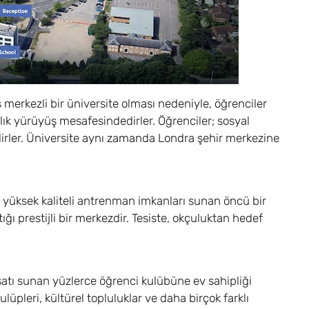
merkezli bir üniversite olması nedeniyle, öğrenciler
alık yürüyüş mesafesindedirler. Öğrenciler; sosyal
bilirler. Üniversite aynı zamanda Londra şehir merkezine
a yüksek kaliteli antrenman imkanları sunan öncü bir
ğı prestijli bir merkezdir. Tesiste, okçuluktan hedef
rsatı sunan yüzlerce öğrenci kulübüne ev sahipliği
üpleri, kültürel topluluklar ve daha birçok farklı