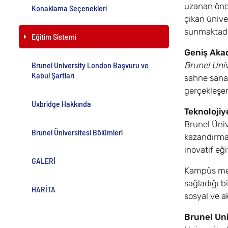
uzanan önce
Konaklama Seçenekleri
çıkan ünive
sunmaktadı
Eğitim Sistemi
Geniş Akad
Brunel University London Başvuru ve
Brunel Univ
Kabul Şartları
sahne sanatl
gerçekleşen 
Uxbridge Hakkında
Teknolojiy
Brunel Üniv
Brunel Üniversitesi Bölümleri
kazandırmay
inovatif eğ
GALERİ
Kampüs merk
sağladığı b
HARİTA
sosyal ve ak
Brunel Un