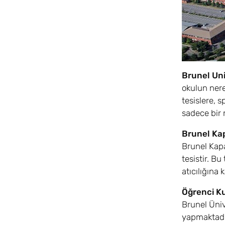
Brunel Un
okulun nere
tesislere, 
sadece bir 
Brunel Kap
Brunel Kapa
tesistir. B
atıcılığına
Öğrenci Ku
Brunel Üniv
yapmaktadır