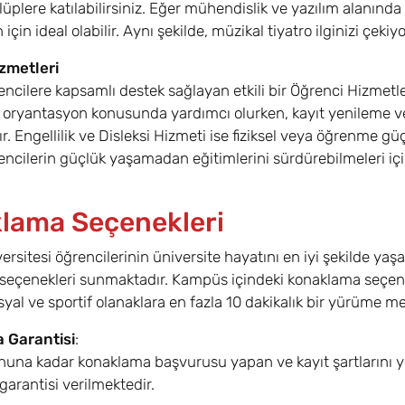
lüplere katılabilirsiniz. Eğer mühendislik ve yazılım alanınd
 için ideal olabilir. Aynı şekilde, müzikal tiyatro ilginizi çekiy
zmetleri
encilere kapsamlı destek sağlayan etkili bir Öğrenci Hizmetler
 oryantasyon konusunda yardımcı olurken, kayıt yenileme ve 
. Engellilik ve Disleksi Hizmeti ise fiziksel veya öğrenme 
encilerin güçlük yaşamadan eğitimlerini sürdürebilmeleri içi
lama Seçenekleri
ersitesi öğrencilerinin üniversite hayatını en iyi şekilde yaş
eçenekleri sunmaktadır. Kampüs içindeki konaklama seçenekl
syal ve sportif olanaklara en fazla 10 dakikalık bir yürüme 
 Garantisi
:
una kadar konaklama başvurusu yapan ve kayıt şartlarını y
arantisi verilmektedir.