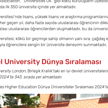
ssociation”, “Universities UK” gibi köklü kuruluşların üyesidi
da ilk 350 üniversite içinde yer almaktadır.
ersitesi’nde lisans, yüksek lisans ve araştırma programlarına 
 her geçen yıl, daha fazla sayıda uluslararası öğrencinin dikk
lası uluslararası öğrencilerden oluşmaktadır, bu da üniversit
ersitesi, köklü bir geçmişe sahip olmanın yanı sıra, çağdaş e
ıyla öğrencilere zengin bir üniversite deneyimi sunmaktadır.
l University Dünya Sıralaması
versity London
, Birleşik Krallık’taki en iyi devlet üniversitele
2024’te 343. sırada yer almaktadır.
es Higher Education Dünya Üniversiteler Sıralaması 2024’t