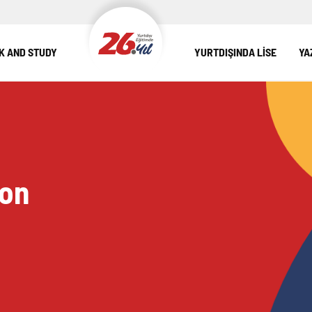
 AND STUDY
YURTDIŞINDA LİSE
YA
don