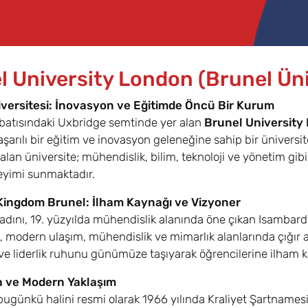
l University London (Brunel Üni
versitesi: İnovasyon ve Eğitimde Öncü Bir Kurum
batısındaki Uxbridge semtinde yer alan
Brunel University
şarılı bir eğitim ve inovasyon geleneğine sahip bir üniver
alan üniversite; mühendislik, bilim, teknoloji ve yönetim gib
eyimi sunmaktadır.
Kingdom Brunel: İlham Kaynağı ve Vizyoner
 adını, 19. yüzyılda mühendislik alanında öne çıkan Isambard
, modern ulaşım, mühendislik ve mimarlık alanlarında çığır aç
ve liderlik ruhunu günümüze taşıyarak öğrencilerine ilham
h ve Modern Yaklaşım
bugünkü halini resmi olarak 1966 yılında Kraliyet Şartnamesi 