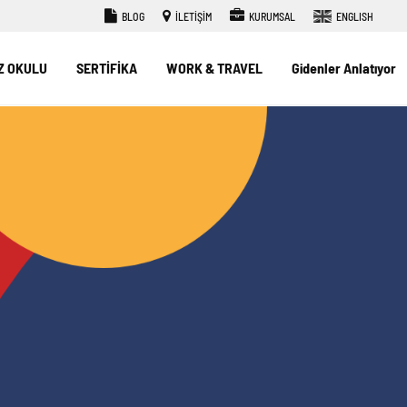
BLOG
İLETİŞİM
KURUMSAL
ENGLISH
Z OKULU
SERTİFİKA
WORK & TRAVEL
Gidenler Anlatıyor