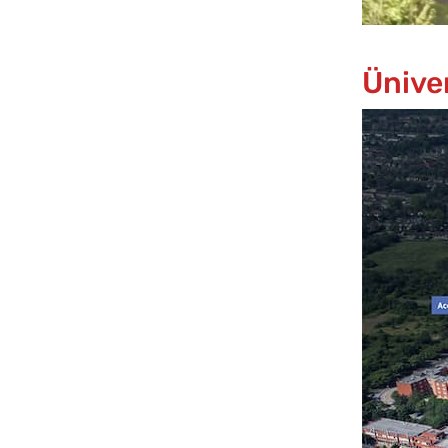
Ünive