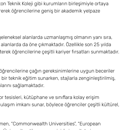
n Teknik Koleji gibi kurumların birleşimiyle ortaya
irerek öğrencilerine geniş bir akademik yelpaze
i geleneksel alanlarda uzmanlaşmış olmanın yanı sıra,
ni alanlarda da öne çıkmaktadır. Özellikle son 25 yılda
erek öğrencilerine çeşitli kariyer fırsatları sunmaktadır.
k öğrencilerine çağın gereksinimlerine uygun beceriler
ir teknik eğitim sunarken, stajlarla zenginleştirilmiş,
larını sağlamaktadır.
 tesisleri, kütüphane ve sınıflara kolay erişim
laşım imkanı sunar, böylece öğrenciler çeşitli kültürel,
ağmen, “Commonwealth Universities”, “European