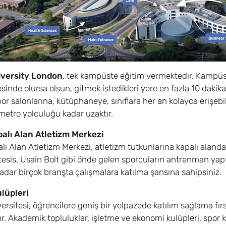
iversity London
, tek kampüste eğitim vermektedir. Kampüs 
sinde olursa olsun, gitmek istedikleri yere en fazla 10 dakik
spor salonlarına, kütüphaneye, sınıflara her an kolayca erişe
metro yolculuğu kadar uzaktır.
alı Alan Atletizm Merkezi
lı Alan Atletizm Merkezi, atletizm tutkunlarına kapalı aland
u tesis, Usain Bolt gibi önde gelen sporcuların antrenman yaptı
 kadar birçok branşta çalışmalara katılma şansına sahipsiniz.
lüpleri
ersitesi, öğrencilere geniş bir yelpazede katılım sağlama fı
. Akademik topluluklar, işletme ve ekonomi kulüpleri, spor kul