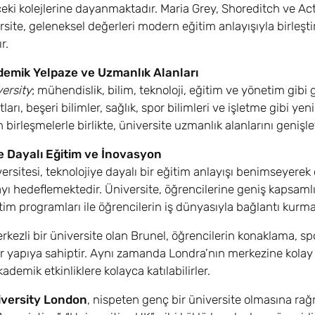
ki kolejlerine dayanmaktadır. Maria Grey, Shoreditch ve Acto
rsite, geleneksel değerleri modern eğitim anlayışıyla birleşt
r.
emik Yelpaze ve Uzmanlık Alanları
ersity
; mühendislik, bilim, teknoloji, eğitim ve yönetim gib
arı, beşeri bilimler, sağlık, spor bilimleri ve işletme gibi ye
birleşmelerle birlikte, üniversite uzmanlık alanlarını genişlet
e Dayalı Eğitim ve İnovasyon
ersitesi, teknolojiye dayalı bir eğitim anlayışı benimseyere
ı hedeflemektedir. Üniversite, öğrencilerine geniş kapsamlı b
itim programları ile öğrencilerin iş dünyasıyla bağlantı kurma
ezli bir üniversite olan Brunel, öğrencilerin konaklama, spor
ir yapıya sahiptir. Aynı zamanda Londra’nın merkezine kolay u
ademik etkinliklere kolayca katılabilirler.
iversity London
, nispeten genç bir üniversite olmasına r