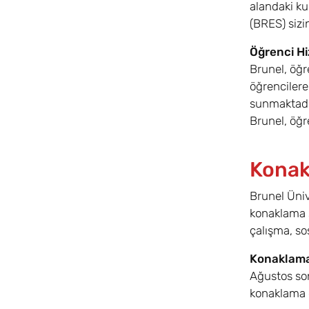
alandaki ku
(BRES) sizin
Öğrenci Hi
Brunel, öğr
öğrencilere
sunmaktadır
Brunel, öğr
Konak
Brunel Üniv
konaklama s
çalışma, so
Konaklama
Ağustos son
konaklama g