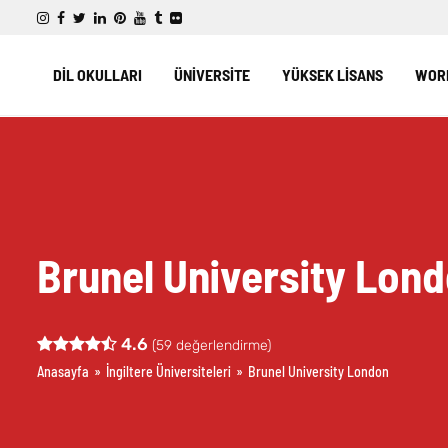
DİL OKULLARI
ÜNİVERSİTE
YÜKSEK LİSANS
WORK
Brunel University Lon
4.6
(
59
değerlendirme)
Anasayfa
»
İngiltere Üniversiteleri
»
Brunel University London