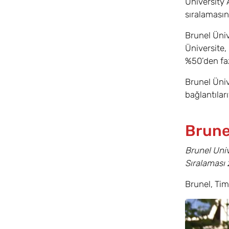
University A
sıralamasın
Brunel Üniv
Üniversite,
%50’den faz
Brunel Üniv
bağlantılar
Brune
Brunel Uni
Sıralaması 
Brunel, Tim