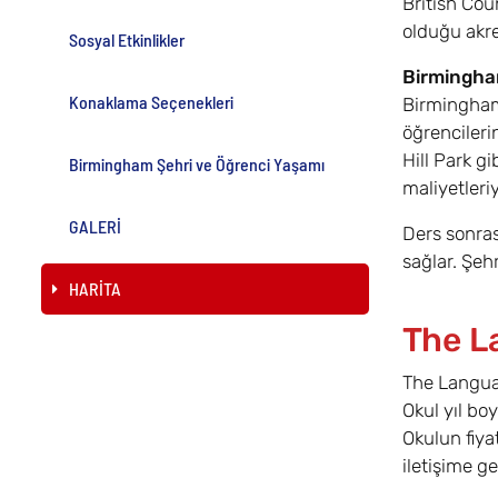
British Cou
olduğu akre
Sosyal Etkinlikler
Birmingha
Konaklama Seçenekleri
Birmingham,
öğrencileri
Hill Park g
Birmingham Şehri ve Öğrenci Yaşamı
maliyetleriy
GALERİ
Ders sonras
sağlar. Şeh
HARİTA
The L
The Languag
Okul yıl bo
Okulun fiya
iletişime ge