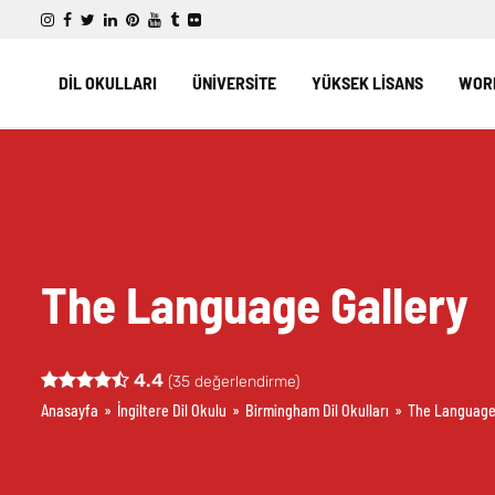
DİL OKULLARI
ÜNİVERSİTE
YÜKSEK LİSANS
WORK
The Language Gallery
4.4
(
35
değerlendirme)
Anasayfa
»
İngiltere Dil Okulu
»
Birmingham Dil Okulları
»
The Language 