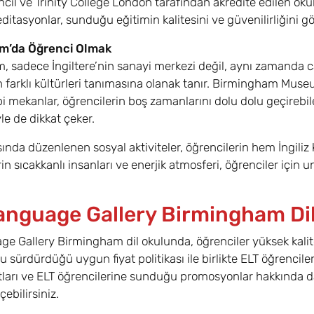
ncil ve Trinity College London tarafından akredite edilen ok
ditasyonlar, sunduğu eğitimin kalitesini ve güvenilirliğini g
m’da Öğrenci Olmak
 sadece İngiltere’nin sanayi merkezi değil, aynı zamanda canl
n farklı kültürleri tanımasına olanak tanır. Birmingham Museu
ibi mekanlar, öğrencilerin boş zamanlarını dolu dolu geçire
le de dikkat çeker.
ında düzenlenen sosyal aktiviteler, öğrencilerin hem İngiliz
rin sıcakkanlı insanları ve enerjik atmosferi, öğrenciler için
anguage Gallery Birmingham Dil 
e Gallery Birmingham dil okulunda, öğrenciler yüksek kalite d
yu sürdürdüğü uygun fiyat politikası ile birlikte ELT öğrenci
tları ve ELT öğrencilerine sunduğu promosyonlar hakkında daha
çebilirsiniz.