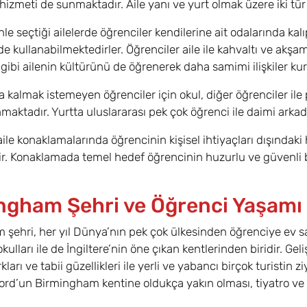
izmeti de sunmaktadır. Aile yanı ve yurt olmak üzere iki t
e seçtiği ailelerde öğrenciler kendilerine ait odalarında kalı
e kullanabilmektedirler. Öğrenciler aile ile kahvaltı ve akşa
gibi ailenin kültürünü de öğrenerek daha samimi ilişkiler kura
a kalmak istemeyen öğrenciler için okul, diğer öğrenciler ile
maktadır. Yurtta uluslararası pek çok öğrenci ile daimi arkada
aile konaklamalarında öğrencinin kişisel ihtiyaçları dışındaki
r. Konaklamada temel hedef öğrencinin huzurlu ve güvenli bi
ngham Şehri ve Öğrenci Yaşamı
şehri, her yıl Dünya’nın pek çok ülkesinden öğrenciye ev sa
okulları ile de İngiltere’nin öne çıkan kentlerinden biridir. Ge
rkları ve tabii güzellikleri ile yerli ve yabancı birçok turist
ford’un Birmingham kentine oldukça yakın olması, tiyatro ve e