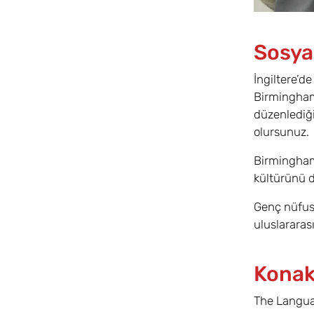
Sosyal
İngiltere’de
Birmingham,
düzenlediği
olursunuz.
Birmingham 
kültürünü d
Genç nüfusu
uluslararas
Konak
The Languag