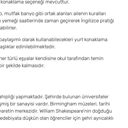
ür konaklama seçeneği mevcuttur.
p, mutfak banyo gibi ortak alanları ailenin kuralları
m yemeği saatlerinde zaman geçirerek İngilizce pratiği
bilirler.
 paylaşımlı olarak kullanabilecekleri yurt konaklama
şlıklar edinilebilmektedir.
 her türlü eşyalar kendisine okul tarafından temin
r şekilde kalmasıdır.
hipliği yapmaktadır. Şehirde bulunan üniversiteler
lişmiş bir sanayisi vardır. Birmingham müzeleri, tarihi
in ziyaretin merkezidir. William Shakespeare’nin doğduğu
debiyata düşkün olan öğrenciler için şehri ayrıcalıklı