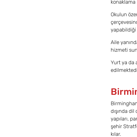
konaklama h
Okulun özenl
çerçevesind
yapabildiği 
Aile yanınd
hizmeti sun
Yurt ya da 
edilmektedi
Birmi
Birmingham 
dışında dil 
yapıları, pa
şehir Strat
kılar.