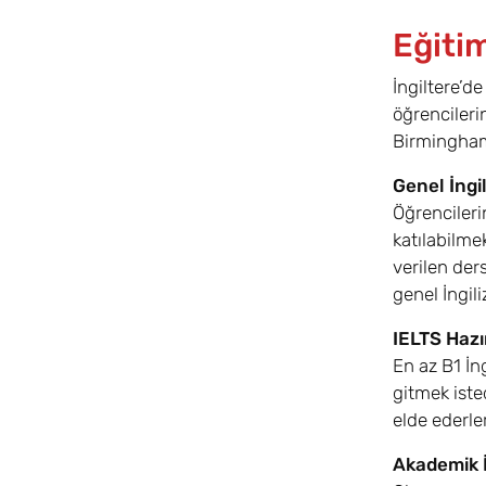
Eğiti
İngiltere’d
öğrencileri
Birmingham’
Genel İngi
Öğrencileri
katılabilmek
verilen der
genel İngili
IELTS Hazır
En az B1 İn
gitmek isted
elde ederler
Akademik İ