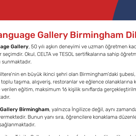
anguage Gallery Birmingham Di
age Gallery
, 50 yılı aşkın deneyimi ve uzman öğretmen kadr
bir seçimdir. Okul, CELTA ve TESOL sertifikalarına sahip öğret
ı sunmaktadır.
iltere’nin en büyük ikinci şehri olan Birmingham’daki şubes
 toplu taşıma, alışveriş, restoranlar ve eğlence olanaklarına
e verilen eğitim, maksimum 16 kişilik sınıflarda gerçekleştiri
adır.
Gallery Birmingham
, yalnızca İngilizce değil, aynı zaman
vermektedir. Bunun yanı sıra, öğrencilere konaklama düzenle
sağlanmaktadır.