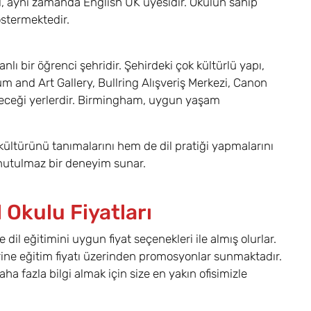
ul, aynı zamanda English UK üyesidir. Okulun sahip
östermektedir.
ı bir öğrenci şehridir. Şehirdeki çok kültürlü yapı,
m and Art Gallery, Bullring Alışveriş Merkezi, Canon
bileceği yerlerdir. Birmingham, uygun yaşam
 kültürünü tanımalarını hem de dil pratiği yapmalarını
 unutulmaz bir deneyim sunar.
Okulu Fiyatları
il eğitimini uygun fiyat seçenekleri ile almış olurlar.
lerine eğitim fiyatı üzerinden promosyonlar sunmaktadır.
 fazla bilgi almak için size en yakın ofisimizle