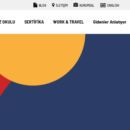
BLOG
İLETİŞİM
KURUMSAL
ENGLISH
Z OKULU
SERTİFİKA
WORK & TRAVEL
Gidenler Anlatıyor