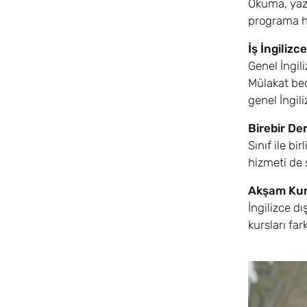
Okuma, yazm
programa he
İş İngilizce
Genel İngili
Mülakat bec
genel İngili
Birebir De
Sınıf ile bi
hizmeti de
Akşam Kur
İngilizce d
kursları far