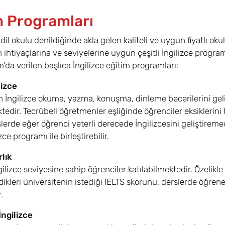
m Programları
e dil okulu denildiğinde akla gelen kaliteli ve uygun fiyatlı 
n ihtiyaçlarına ve seviyelerine uygun çeşitli İngilizce prog
da verilen başlıca İngilizce eğitim programları:
lizce
n İngilizce okuma, yazma, konuşma, dinleme becerilerini ge
tedir. Tecrübeli öğretmenler eşliğinde öğrenciler eksiklerini h
slerde eğer öğrenci yeterli derecede İngilizcesini geliştireme
zce programı ile birleştirebilir.
lık
gilizce seviyesine sahip öğrenciler katılabilmektedir. Özelikle
ikleri üniversitenin istediği IELTS skorunu, derslerde öğreneceğ
.
ngilizce