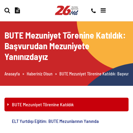
BUTE Mezuniyet Törenine Katıldık:
Başvurudan Mezuniyete
Yanınızdayız
Anasayfa
»
Haberiniz Olsun
»
BUTE Mezuniyet Törenine Katıldık: Başvurud
BUTE Mezuniyet Törenine Katıldık
ELT Yurtdışı Eğitim: BUTE Mezunlarının Yanında