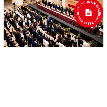
- ÜCRETSİZ BİLGİ AL - ÜCRETSİZ İSTEK