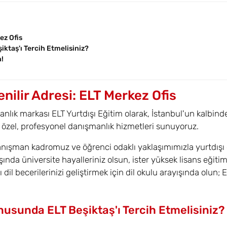
ez Ofis
ktaş'ı Tercih Etmelisiniz?
n!
nilir Adresi: ELT Merkez Ofis
anlık markası ELT Yurtdışı Eğitim olarak, İstanbul'un kalbind
 özel, profesyonel danışmanlık hizmetleri sunuyoruz.
ışman kadromuz ve öğrenci odaklı yaklaşımımızla yurtdışı 
ında üniversite hayalleriniz olsun, ister yüksek lisans eğitim
dil becerilerinizi geliştirmek için dil okulu arayışında olun; 
usunda ELT Beşiktaş'ı Tercih Etmelisiniz?