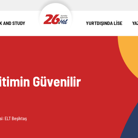
 AND STUDY
YURTDIŞINDA LİSE
YA
itimin Güvenilir
esi: ELT Beşiktaş