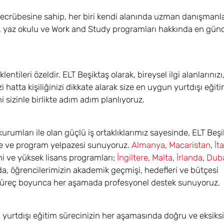
 tecrübesine sahip, her biri kendi alanında uzman danışmanla
lu, yaz okulu ve Work and Study programları hakkında en günce
lentileri özeldir. ELT Beşiktaş olarak, bireysel ilgi alanlarını
zi hatta kişiliğinizi dikkate alarak size en uygun yurtdışı eğit
i sizinle birlikte adım adım planlıyoruz.
rumları ile olan güçlü iş ortaklıklarımız sayesinde, ELT Beşi
ülke ve program yelpazesi sunuyoruz.
Almanya
,
Macaristan
,
İt
i ve yüksek lisans programları;
İngiltere
,
Malta
,
İrlanda
,
Duba
rda, öğrencilerimizin akademik geçmişi, hedefleri ve bütçesi
, süreç boyunca her aşamada profesyonel destek sunuyoruz.
ak, yurtdışı eğitim sürecinizin her aşamasında doğru ve eksiksi