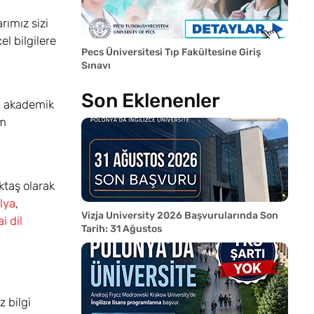
rımız sizi
l bilgilere
Pecs Üniversitesi Tıp Fakültesine Giriş
Sınavı
Son Eklenenler
zı, akademik
im
ktaş olarak
alya
,
Vizja University 2026 Başvurularında Son
i dil
Tarih: 31 Ağustos
z bilgi