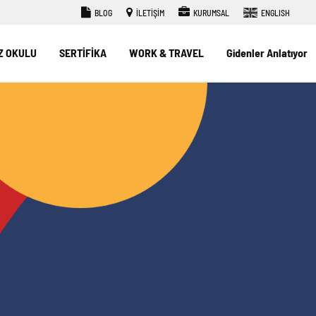
BLOG
İLETİŞİM
KURUMSAL
ENGLISH
Z OKULU
SERTİFİKA
WORK & TRAVEL
Gidenler Anlatıyor