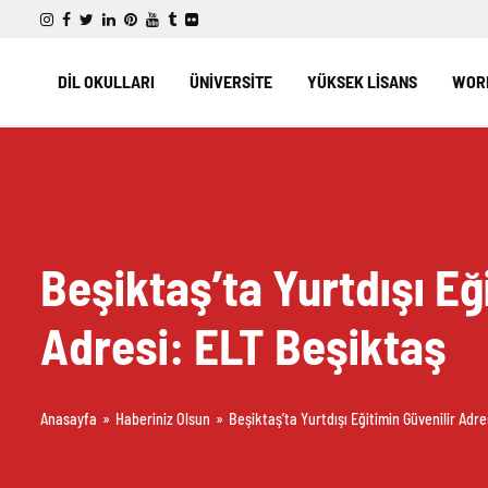
DİL OKULLARI
ÜNİVERSİTE
YÜKSEK LİSANS
WORK
Beşiktaş’ta Yurtdışı Eğ
Adresi: ELT Beşiktaş
Anasayfa
»
Haberiniz Olsun
»
Beşiktaş’ta Yurtdışı Eğitimin Güvenilir Adr