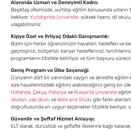
Alanında Uzman ve Deneyimli Kadro:
Beşiktaş ofisimizde, yurtdışı eğitim konusunda yılların
bekliyor.
Yurtdışında üniversite
, yüksek lisans, dil oku
ulaşabilirsiniz.
Kişiye Özel ve İhtiyaç Odaklı Danışmanlık:
Bizim için herbir öğrencimizin hayalleri, hedefleri ve bek
geçmişinizi, bütçenizi, kariyer hedeflerinizi, tercihlerini
programlarını titizlikle belirliyor ve tüm başvuru sürecin
Geniş Program ve Ülke Seçeneği:
Dünyanın dört bir yanındaki saygın ve akredite eğitim ku
size hayallerinizdeki eğitimi alabileceğiniz geniş bir 
Hollanda
,
Çekya
,
Polonya
ve
Rusya'da üniversite
eğitim
okulları
,
yaz okulu
ve
Work and Study
gibi farklı alanla
doğrultusunda en uygun seçenekler titizlikle berliyor
Güvenilir ve Şeffaf Hizmet Anlayışı:
ELT olarak, dürüstlük ve şeffaflık ilkelerine bağlı kalar