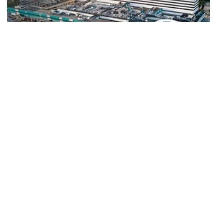
Medical University of Lodz 2026 Başvuruları Devam Ediyor
UITM Rzeszow 2026 Başvuruları 30 Eylül’de Sona Eriyor
IBS Budapest 2026 Başvuruları Uzatıldı: Son Gün 15 Ağustos