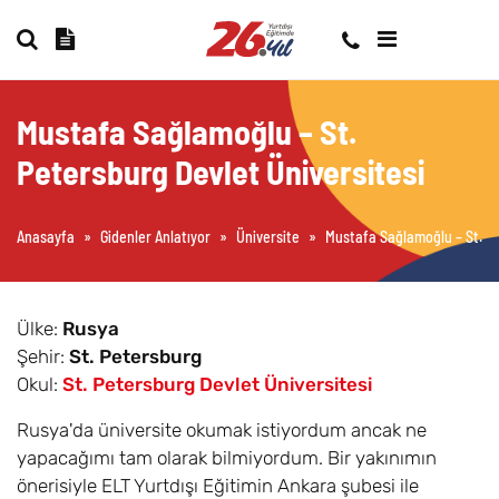
Mustafa Sağlamoğlu – St.
Petersburg Devlet Üniversitesi
Anasayfa
»
Gidenler Anlatıyor
»
Üniversite
»
Mustafa Sağlamoğlu – St. Pe
Ülke:
Rusya
Şehir:
St. Petersburg
Okul:
St. Petersburg Devlet Üniversitesi
Rusya'da üniversite okumak istiyordum ancak ne
yapacağımı tam olarak bilmiyordum. Bir yakınımın
önerisiyle ELT Yurtdışı Eğitimin Ankara şubesi ile