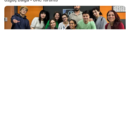
Özgüç Dalga – OHC Toronto
Mustafa Kaya – EC Malta
Son Eklenenler
Vizja University 2026 Başvurularında Son Tarih: 31 Ağustos