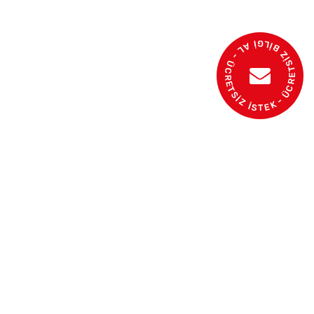
- ÜCRETSİZ BİLGİ AL - ÜCRETSİZ İSTEK