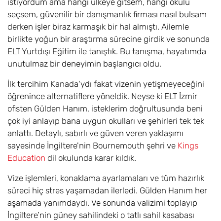
istiyordum ama hangi ülkeye gitsem, hangi okulu
seçsem, güvenilir bir danışmanlık firması nasıl bulsam
derken işler biraz karmaşık bir hal almıştı. Ailemle
birlikte yoğun bir araştırma sürecine girdik ve sonunda
ELT Yurtdışı Eğitim ile tanıştık. Bu tanışma, hayatımda
unutulmaz bir deneyimin başlangıcı oldu.
İlk tercihim Kanada'ydı fakat vizenin yetişmeyeceğini
öğrenince alternatiflere yöneldik. Neyse ki ELT İzmir
ofisten Gülden Hanım, isteklerim doğrultusunda beni
çok iyi anlayıp bana uygun okulları ve şehirleri tek tek
anlattı. Detaylı, sabırlı ve güven veren yaklaşımı
sayesinde İngiltere'nin Bournemouth şehri ve
Kings
Education
dil okulunda karar kıldık.
Vize işlemleri, konaklama ayarlamaları ve tüm hazırlık
süreci hiç stres yaşamadan ilerledi. Gülden Hanım her
aşamada yanımdaydı. Ve sonunda valizimi toplayıp
İngiltere’nin güney sahilindeki o tatlı sahil kasabası