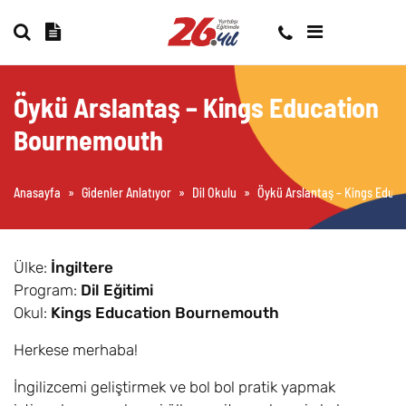
Öykü Arslantaş – Kings Education
Bournemouth
Anasayfa
»
Gidenler Anlatıyor
»
Dil Okulu
»
Öykü Arslantaş – Kings Educ
Ülke:
İngiltere
Program:
Dil Eğitimi
Okul:
Kings Education Bournemouth
Herkese merhaba!
İngilizcemi geliştirmek ve bol bol pratik yapmak