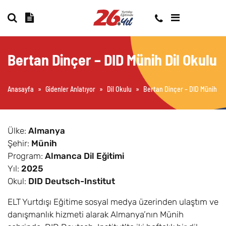
Bertan Dinçer – DID Münih Dil Okulu
Anasayfa
»
Gidenler Anlatıyor
»
Dil Okulu
»
Bertan Dinçer – DID Münih Di
Ülke:
Almanya
Şehir:
Münih
Program:
Almanca Dil Eğitimi
Yıl:
2025
Okul:
DID Deutsch-Institut
ELT Yurtdışı Eğitime sosyal medya üzerinden ulaştım ve
danışmanlık hizmeti alarak Almanya’nın Münih