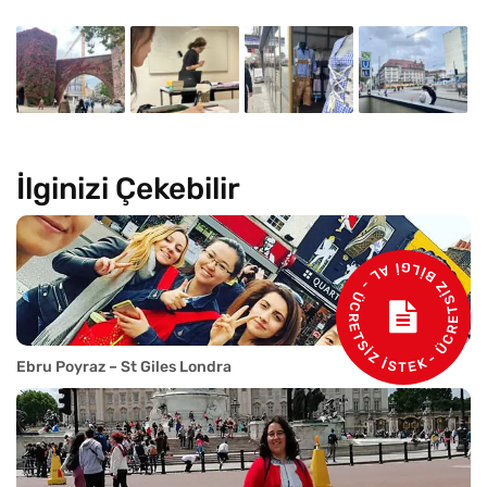
İlginizi Çekebilir
- ÜCRETSİZ BİLGİ AL - ÜCRETSİZ İSTEK
Ebru Poyraz – St Giles Londra