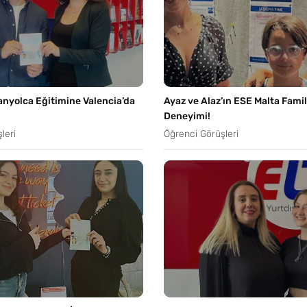
anyolca Eğitimine Valencia’da
Ayaz ve Alaz’ın ESE Malta Fami
Deneyimi!
leri
Öğrenci Görüşleri