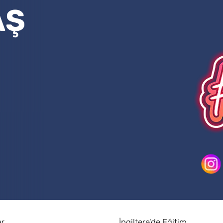
AŞ
ar
İngiltere'de Eğitim