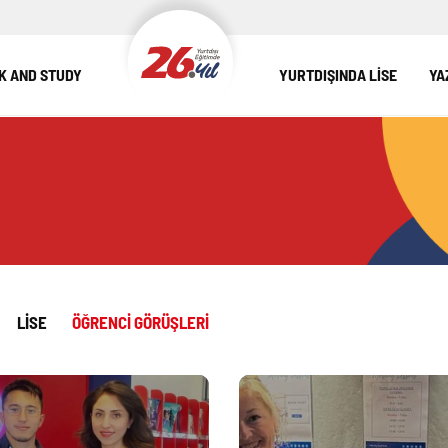
 AND STUDY
YURTDIŞINDA LİSE
YA
LISE
ÖĞRENCI GÖRÜŞLERI