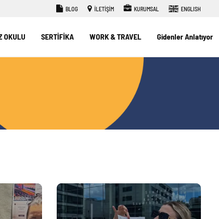
BLOG
İLETİŞİM
KURUMSAL
ENGLISH
Z OKULU
SERTİFİKA
WORK & TRAVEL
Gidenler Anlatıyor