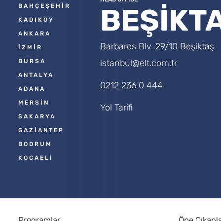
BAHÇEŞEHİR
BEŞİKT
KADIKÖY
ANKARA
Barbaros Blv. 29/10 Beşiktaş
İZMİR
BURSA
istanbul@elt.com.tr
ANTALYA
0212 236 0 444
ADANA
MERSİN
Yol Tarifi
SAKARYA
GAZİANTEP
BODRUM
KOCAELİ
Programlar
Öne Çıkanl