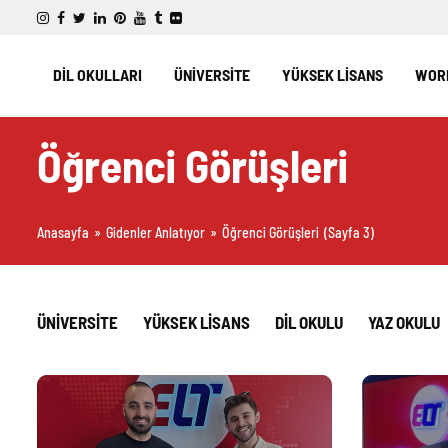
DİL OKULLARI
ÜNİVERSİTE
YÜKSEK LİSANS
WORK
Öğrenci Görüşleri
Anasayfa
»
Gidenler Anlatıyor
»
Öğrenci Görüşleri
(Sayfa 3)
ÜNIVERSITE
YÜKSEK LISANS
DIL OKULU
YAZ OKULU