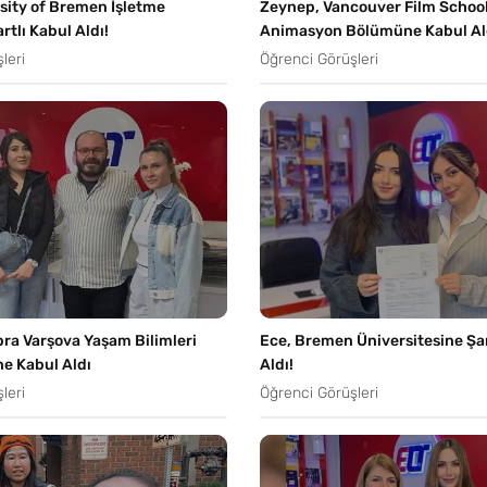
rsity of Bremen İşletme
Zeynep, Vancouver Film School
tlı Kabul Aldı!
Animasyon Bölümüne Kabul Al
leri
Öğrenci Görüşleri
ra Varşova Yaşam Bilimleri
Ece, Bremen Üniversitesine Şar
ne Kabul Aldı
Aldı!
leri
Öğrenci Görüşleri