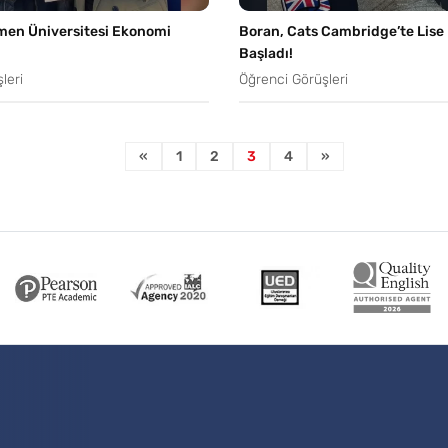
men Üniversitesi Ekonomi
Boran, Cats Cambridge’te Lise
Başladı!
leri
Öğrenci Görüşleri
«
1
2
3
4
»