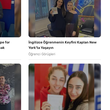
pe for
İngilizce Öğrenmenin Keyfini Kaplan New
cak
York’ta Yaşayın
Öğrenci Görüşleri