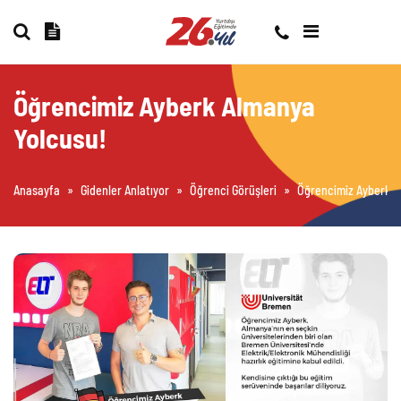
Öğrencimiz Ayberk Almanya
Yolcusu!
Anasayfa
»
Gidenler Anlatıyor
»
Öğrenci Görüşleri
»
Öğrencimiz Ayberk A