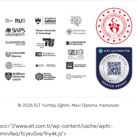
© 2026 ELT Yurtdışı Eğitim, Mavi Diploma markasıdır.
src="//www.elt.com.tr/wp-content/cache/wpfc-
minified/fcykv0ve/9iy4k.js">