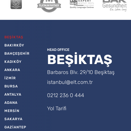
BEŞİKTAŞ
BAKIRKÖY
HEAD OFFICE
BAHÇEŞEHİR
BEŞİKTAŞ
KADIKÖY
ANKARA
Barbaros Blv. 29/10 Beşiktaş
İZMİR
istanbul@elt.com.tr
BURSA
0212 236 0 444
ANTALYA
ADANA
Yol Tarifi
MERSİN
SAKARYA
GAZİANTEP