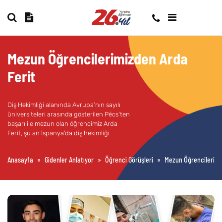
Mezun Öğrencilerimizden Arda
Ferit
Diş Hekimliği alanında Avrupa’nın sayılı
üniversiteleri arasında gösterilen Pécs’ten
başarı ile mezun olan öğrencimiz Arda
Ferit, şu an İspanya’da diş hekimliği
yapmakta.
Anasayfa
»
Gidenler Anlatıyor
»
Öğrenci Görüşleri
»
Mezun Öğrencilerimi