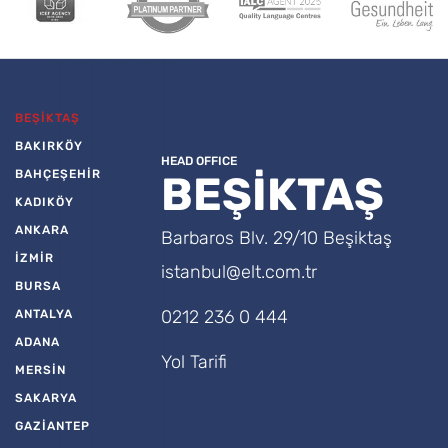
BEŞİKTAŞ
BAKIRKÖY
HEAD OFFICE
BAHÇEŞEHİR
BEŞİKTAŞ
KADIKÖY
ANKARA
Barbaros Blv. 29/10 Beşiktaş
İZMİR
istanbul@elt.com.tr
BURSA
0212 236 0 444
ANTALYA
ADANA
Yol Tarifi
MERSİN
SAKARYA
GAZİANTEP