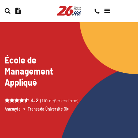
École de
Management
Appliqué
4.2
(
110
değerlendirme)
Anasayfa
»
Fransa’da Üniversite Okumak
»
École de Management Appliqu