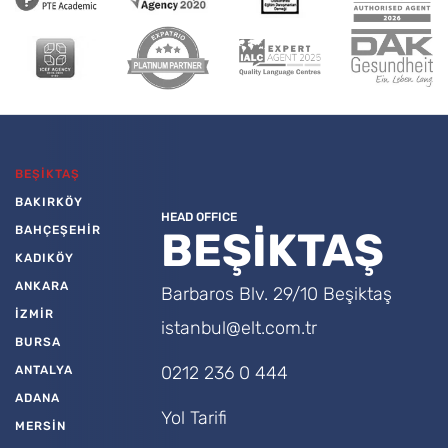
BEŞİKTAŞ
BAKIRKÖY
HEAD OFFICE
BAHÇEŞEHİR
BEŞİKTAŞ
KADIKÖY
ANKARA
Barbaros Blv. 29/10 Beşiktaş
İZMİR
istanbul@elt.com.tr
BURSA
0212 236 0 444
ANTALYA
ADANA
Yol Tarifi
MERSİN