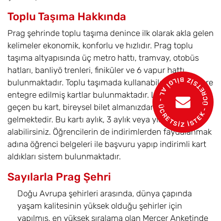
Toplu Taşıma Hakkında
Prag şehrinde toplu taşıma denince ilk olarak akla gelen
kelimeler ekonomik, konforlu ve hızlıdır. Prag toplu
taşıma altyapısında üç metro hattı, tramvay, otobüs
hatları, banliyö trenleri, finiküler ve 6 vapur hattı
- ÜCRETSİZ BİLGİ AL - ÜCRETSİZ İSTEK
bulunmaktadır. Toplu taşımada kullanabileceğiniz üzere
entegre edilmiş kartlar bulunmaktadır. LİTACKA ismiyle
geçen bu kart, bireysel bilet almanızdan daha ucuza
gelmektedir. Bu kartı aylık, 3 aylık veya yıllık olarak
alabilirsiniz. Öğrencilerin de indirimlerden faydalanmak
adına öğrenci belgeleri ile başvuru yapıp indirimli kart
aldıkları sistem bulunmaktadır.
Sayılarla Prag Şehri
Doğu Avrupa şehirleri arasında, dünya çapında
yaşam kalitesinin yüksek olduğu şehirler için
yapılmış, en yüksek sıralama olan Mercer Anketinde