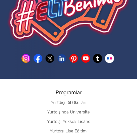
Programlar
Yurtdışı Dil Okulları
Yurtdışında Üniversite
Yurtdışı Yüksek Lisans
Yurtdışı Lise Eğitimi