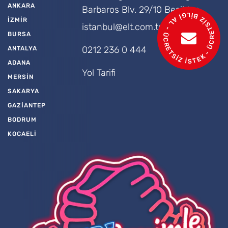
ANKARA
Barbaros Blv. 29/10 Beşiktaş
- ÜCRETSİZ BİLGİ AL - ÜCRETSİZ İSTEK
İZMİR
istanbul@elt.com.tr
BURSA
0212 236 0 444
ANTALYA
ADANA
Yol Tarifi
MERSİN
SAKARYA
GAZİANTEP
BODRUM
KOCAELİ