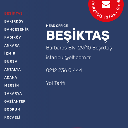
- ÜCRETSİZ BİLGİ AL - ÜCRETSİZ İSTEK
BEŞİKTAŞ
BAKIRKÖY
HEAD OFFICE
BAHÇEŞEHİR
BEŞİKTAŞ
KADIKÖY
ANKARA
Barbaros Blv. 29/10 Beşiktaş
İZMİR
istanbul@elt.com.tr
BURSA
0212 236 0 444
ANTALYA
ADANA
Yol Tarifi
MERSİN
SAKARYA
GAZİANTEP
BODRUM
KOCAELİ