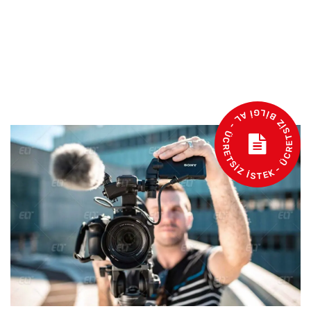
- ÜCRETSİZ BİLGİ AL - ÜCRETSİZ İSTEK