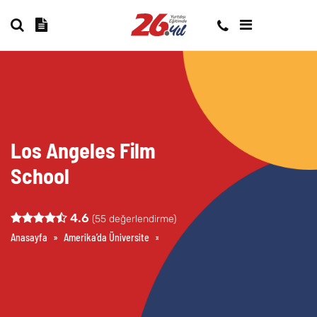
Los Angeles Film
School
4.6
(
55
değerlendirme)
Anasayfa
»
Amerika’da Üniversite
»
Los Angeles Film School