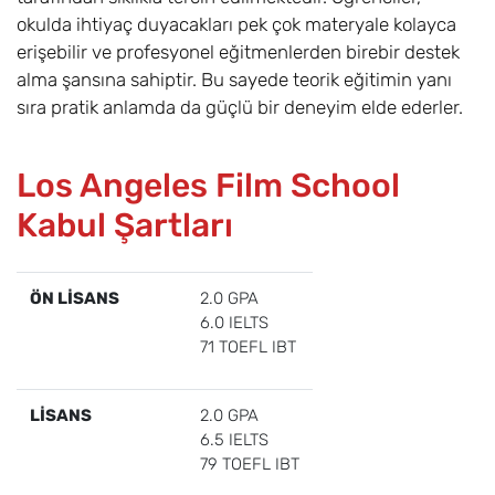
okulda ihtiyaç duyacakları pek çok materyale kolayca
erişebilir ve profesyonel eğitmenlerden birebir destek
alma şansına sahiptir. Bu sayede teorik eğitimin yanı
sıra pratik anlamda da güçlü bir deneyim elde ederler.
Los Angeles Film School
Kabul Şartları
ÖN LİSANS
2.0 GPA
6.0 IELTS
71 TOEFL IBT
LİSANS
2.0 GPA
6.5 IELTS
79 TOEFL IBT