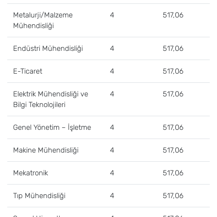
Metalurji/Malzeme
4
517,06
Mühendisliği
Endüstri Mühendisliği
4
517,06
E-Ticaret
4
517,06
Elektrik Mühendisliği ve
4
517,06
Bilgi Teknolojileri
Genel Yönetim – İşletme
4
517,06
Makine Mühendisliği
4
517,06
Mekatronik
4
517,06
Tıp Mühendisliği
4
517,06