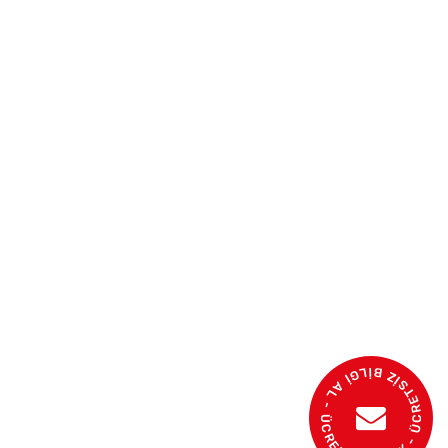
- ÜCRETSİZ BİLGİ AL - ÜCRETSİZ İSTEK