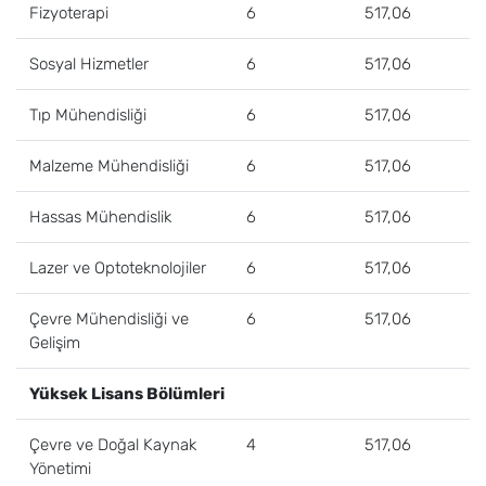
Fizyoterapi
6
517,06
Sosyal Hizmetler
6
517,06
Tıp Mühendisliği
6
517,06
Malzeme Mühendisliği
6
517,06
Hassas Mühendislik
6
517,06
Lazer ve Optoteknolojiler
6
517,06
Çevre Mühendisliği ve
6
517,06
Gelişim
Yüksek Lisans Bölümleri
Çevre ve Doğal Kaynak
4
517,06
Yönetimi