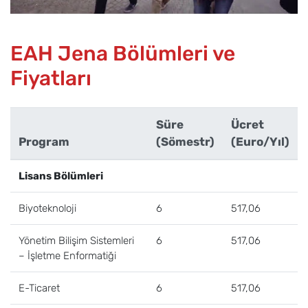
EAH Jena Bölümleri ve
Fiyatları
Süre
Ücret
Program
(Sömestr)
(Euro/Yıl)
Lisans Bölümleri
Biyoteknoloji
6
517,06
Yönetim Bilişim Sistemleri
6
517,06
– İşletme Enformatiği
E-Ticaret
6
517,06