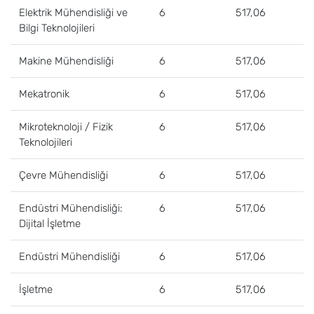
Elektrik Mühendisliği ve
6
517,06
Bilgi Teknolojileri
Makine Mühendisliği
6
517,06
Mekatronik
6
517,06
Mikroteknoloji / Fizik
6
517,06
Teknolojileri
Çevre Mühendisliği
6
517,06
Endüstri Mühendisliği:
6
517,06
Dijital İşletme
Endüstri Mühendisliği
6
517,06
İşletme
6
517,06