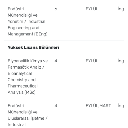
Endüstri
6
EYLÜL
İngili
Mühendisliği ve
Yönetim / Industrial
Engineering and
Management (BEng)
Yüksek Lisans Bölümleri
Biyoanalitik Kimya ve
4
EYLÜL
İngili
Farmasötik Analiz /
Bioanalytical
Chemistry and
Pharmaceutical
Analysis (MSc)
Endüstri
4
EYLÜL,MART
İngili
Mühendisliği ve
Uluslararası İşletme /
Industrial