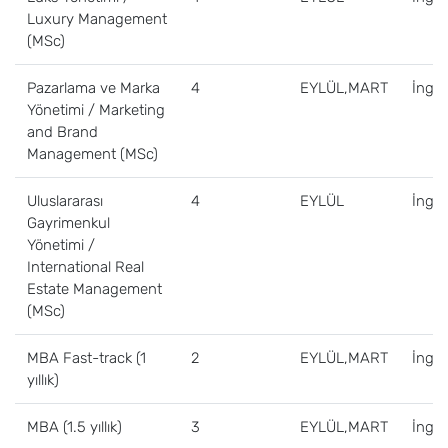
Luxury Management
(MSc)
Pazarlama ve Marka
4
EYLÜL,MART
İngili
Yönetimi / Marketing
and Brand
Management (MSc)
Uluslararası
4
EYLÜL
İngili
Gayrimenkul
Yönetimi /
International Real
Estate Management
(MSc)
MBA Fast-track (1
2
EYLÜL,MART
İngili
yıllık)
MBA (1.5 yıllık)
3
EYLÜL,MART
İngili