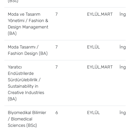
(BSc)
Moda ve Tasarım
7
EYLÜL,MART
İngili
Yönetimi / Fashion &
Design Management
(BA)
Moda Tasarımı /
7
EYLÜL
İngili
Fashion Design (BA)
Yaratıcı
7
EYLÜL,MART
İngili
Endüstrilerde
Sürdürülebilirlik /
Sustainability in
Creative Industries
(BA)
Biyomedikal Bilimler
6
EYLÜL
İngili
/ Biomedical
Sciences (BSc)