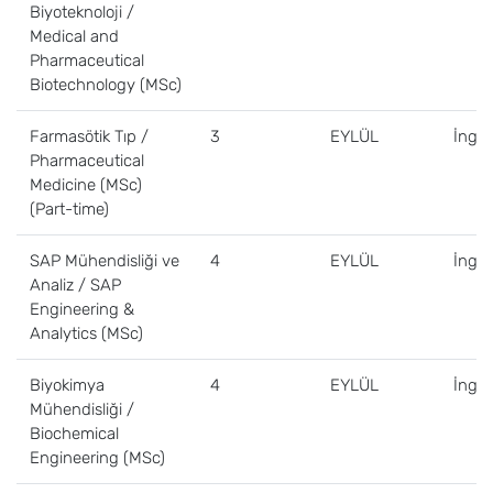
Biyoteknoloji /
Medical and
Pharmaceutical
Biotechnology (MSc)
Farmasötik Tıp /
3
EYLÜL
İngili
Pharmaceutical
Medicine (MSc)
(Part-time)
SAP Mühendisliği ve
4
EYLÜL
İngili
Analiz / SAP
Engineering &
Analytics (MSc)
Biyokimya
4
EYLÜL
İngili
Mühendisliği /
Biochemical
Engineering (MSc)