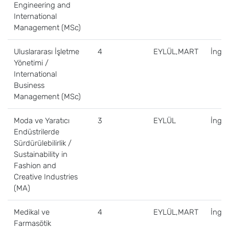
Engineering and
International
Management (MSc)
Uluslararası İşletme
4
EYLÜL,MART
İngili
Yönetimi /
International
Business
Management (MSc)
Moda ve Yaratıcı
3
EYLÜL
İngili
Endüstrilerde
Sürdürülebilirlik /
Sustainability in
Fashion and
Creative Industries
(MA)
Medikal ve
4
EYLÜL,MART
İngili
Farmasötik