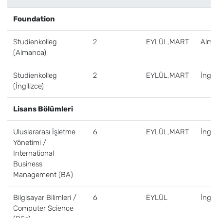
Foundation
Studienkolleg
2
EYLÜL,MART
Alma
(Almanca)
Studienkolleg
2
EYLÜL,MART
İngili
(İngilizce)
Lisans Bölümleri
Uluslararası İşletme
6
EYLÜL,MART
İngili
Yönetimi /
International
Business
Management (BA)
Bilgisayar Bilimleri /
6
EYLÜL
İngili
Computer Science