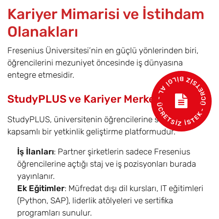
Kariyer Mimarisi ve İstihdam
Olanakları
Fresenius Üniversitesi’nin en güçlü yönlerinden biri,
öğrencilerini mezuniyet öncesinde iş dünyasına
entegre etmesidir.
- ÜCRETSİZ BİLGİ AL - ÜCRETSİZ İSTEK
StudyPLUS ve Kariyer Merkezi
StudyPLUS, üniversitenin öğrencilerine sunduğu
kapsamlı bir yetkinlik geliştirme platformudur.
İş İlanları
: Partner şirketlerin sadece Fresenius
öğrencilerine açtığı staj ve iş pozisyonları burada
yayınlanır.
Ek Eğitimler
: Müfredat dışı dil kursları, IT eğitimleri
(Python, SAP), liderlik atölyeleri ve sertifika
programları sunulur.