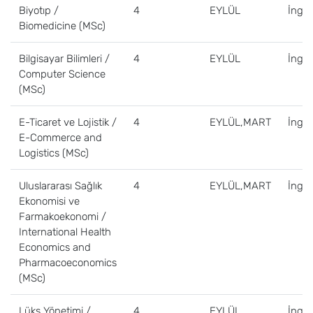
Biyotıp /
4
EYLÜL
İngili
Biomedicine (MSc)
Bilgisayar Bilimleri /
4
EYLÜL
İngili
Computer Science
(MSc)
E-Ticaret ve Lojistik /
4
EYLÜL,MART
İngili
E-Commerce and
Logistics (MSc)
Uluslararası Sağlık
4
EYLÜL,MART
İngili
Ekonomisi ve
Farmakoekonomi /
International Health
Economics and
Pharmacoeconomics
(MSc)
Lüks Yönetimi /
4
EYLÜL
İngili