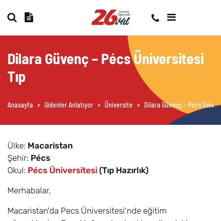
Dilara Güvenç – Pécs Üniversitesi
Tıp
Anasayfa
»
Gidenler Anlatıyor
»
Üniversite
»
Dilara Güvenç – Pécs Ünivers
Ülke:
Macaristan
Şehir:
Pécs
Okul:
Pécs Üniversitesi
(Tıp Hazırlık)
Merhabalar,
Macaristan'da Pecs Üniversitesi'nde eğitim