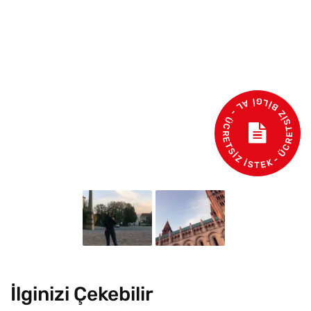
- ÜCRETSİZ BİLGİ AL - ÜCRETSİZ İSTEK
İlginizi Çekebilir