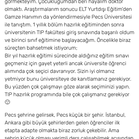
görmekteyim. Çocukluğumdan beri hayalim doktor
olmaktı. Araştırmalarım sonucu ELT Yurtdışı Eğitim'den
Gamze Hanımın da yönlendirmesiyle Pecs Üniversitesi
ile tanıştım. 1 yıllık bölüm hazırlık eğitiminden sonra
üniversitenin TIP fakültesi giriş sınavında başarılı oldum
ve birinci sınıf eğitimine başlayacağım. Öncelikle biraz
süreçten bahsetmek istiyorum;
Bir yıl hazırlık eğitimi sürecinde aldığınız eğitim sınavı
geçmeniz için gayet yeterli ancak üniversite öğrenci
alımında çok seçici davranıyor. Sizin iyi olmanız
yetmiyor bunu üniversiteye de kanıtlamanız gerekiyor.
Bu yüzden çok çalışmayı göze alarak seçiminizi yapın.
TIP hazırlık programında bile çok çalışmanız gerekiyor
🙂
Pecs şehrine gelirsek, Pecs küçük bir şehir. İstanbul,
Ankara gibi büyük şehirlerden gelen öğrenciler ilk
etapta adapte olmakta biraz zorluk çekebilir. Ama
şehrin küçük olması verimli ders çalışabilmek açısından