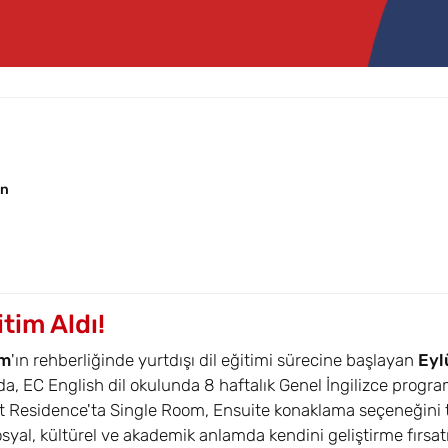
on
tim Aldı!
ım
'ın rehberliğinde yurtdışı dil eğitimi sürecine başlayan
Eyl
'da, EC English dil okulunda 8 haftalık Genel İngilizce progra
nt Residence'ta Single Room, Ensuite konaklama seçeneğini 
yal, kültürel ve akademik anlamda kendini geliştirme fırsatı