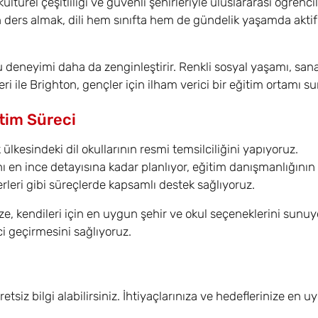
kültürel çeşitliliği ve güvenli şehirleriyle uluslararası öğrenci
n ders almak, dili hem sınıfta hem de gündelik yaşamda aktif
 deneyimi daha da zenginleştirir. Renkli sosyal yaşamı, sanat
eri ile Brighton, gençler için ilham verici bir eğitim ortamı su
itim Süreci
ülkesindeki dil okullarının resmi temsilciliğini yapıyoruz.
ı en ince detayısına kadar planlıyor, eğitim danışmanlığının 
leri gibi süreçlerde kapsamlı destek sağlıyoruz.
, kendileri için en uygun şehir ve okul seçeneklerini sunuyo
ci geçirmesini sağlıyoruz.
z bilgi alabilirsiniz. İhtiyaçlarınıza ve hedeflerinize en u