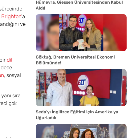
Hümeyra, Giessen Üniversitesinden Kabul
 sürecinde
Aldı!
 Brighton
'a
landığını ve
Göktuğ, Bremen Üniversitesi Ekonomi
bir
dil
Bölümünde!
sadece
on
, sosyal
 yanı sıra
reci çok
Seda’yı İngilizce Eğitimi için Amerika’ya
Uğurladık