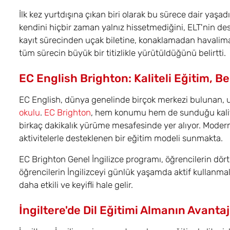
İlk kez yurtdışına çıkan biri olarak bu sürece dair yaş
kendini hiçbir zaman yalnız hissetmediğini, ELT'nin des
kayıt sürecinden uçak biletine, konaklamadan havalima
tüm sürecin büyük bir titizlikle yürütüldüğünü belirtti.
EC English Brighton: Kaliteli Eğitim, 
EC English, dünya genelinde birçok merkezi bulunan, ulu
okulu
.
EC Brighton
, hem konumu hem de sunduğu kalitel
birkaç dakikalık yürüme mesafesinde yer alıyor. Modern 
aktivitelerle desteklenen bir eğitim modeli sunmakta.
EC Brighton Genel İngilizce programı, öğrencilerin dört t
öğrencilerin İngilizceyi günlük yaşamda aktif kullanmal
daha etkili ve keyifli hale gelir.
İngiltere'de Dil Eğitimi Almanın Avantaj