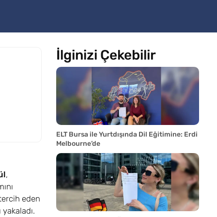
İlginizi Çekebilir
ELT Bursa ile Yurtdışında Dil Eğitimine: Erdi
Melbourne’de
ül
,
mını
tercih eden
 yakaladı.