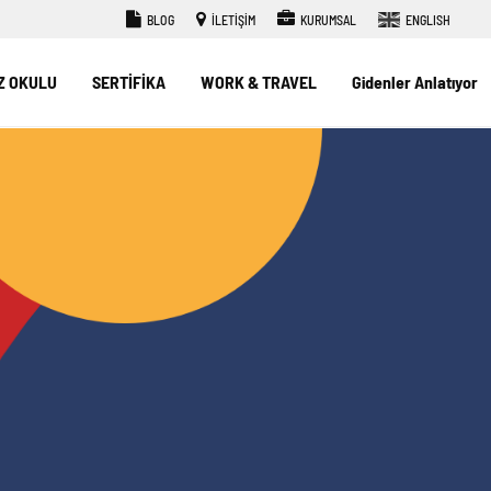
BLOG
İLETİŞİM
KURUMSAL
ENGLISH
Z OKULU
SERTİFİKA
WORK & TRAVEL
Gidenler Anlatıyor