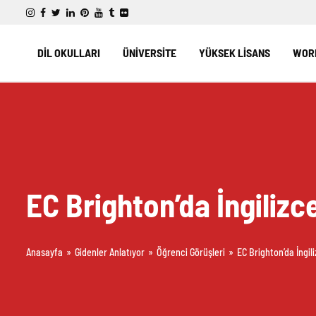
DİL OKULLARI
ÜNİVERSİTE
YÜKSEK LİSANS
WORK
EC Brighton’da İngilizc
Anasayfa
»
Gidenler Anlatıyor
»
Öğrenci Görüşleri
»
EC Brighton’da İngil