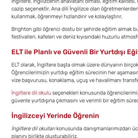
İngiltere, İngilizcenin anavatanı olması, eğitim kalitesi, 
cazip seçenektir. Ana dili İngilizce olan öğretmenlerde
kullanmak, öğrenmeyi hızlandırır ve kolaylaştırır.
Brighton gibi öğrenci dostu bir şehirde eğitim almak bu
festivalleri, kafeleri ve deniz kıyısındaki huzurlu atmosf
ELT ile Planlı ve Güvenli Bir Yurtdışı Eğ
ELT olarak, İngiltere başta olmak üzere dünyanın birçok 
Öğrencilerimizin yurtdışı eğitim sürecinin her aşamasın
vize başvurusu, konaklama, uçuş ve havalimanı transfer
İngiltere dil okulu
seçenekleri konusunda öğrencilerimize
güvenle yurtdışına çıkmasını ve verimli bir eğitim süre
İngilizceyi Yerinde Öğrenin
İngiltere dil okulları
konusunda danışmanlarımızdan ücretsi
planını birlikte oluşturabiliriz.