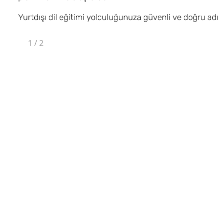
Yurtdışı dil eğitimi yolculuğunuza güvenli ve doğru ad
1
/
2