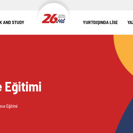
 AND STUDY
YURTDIŞINDA LİSE
YA
e Eğitimi
izce Eğitimi