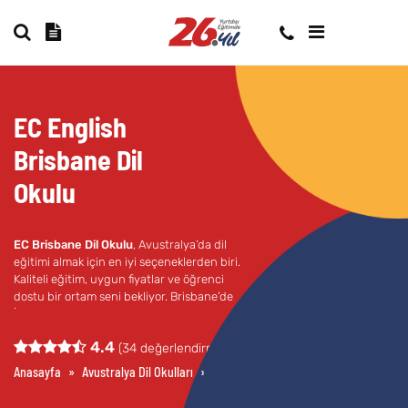
EC English
Brisbane Dil
Okulu
EC Brisbane Dil Okulu
, Avustralya’da dil
eğitimi almak için en iyi seçeneklerden biri.
Kaliteli eğitim, uygun fiyatlar ve öğrenci
dostu bir ortam seni bekliyor. Brisbane’de
İngilizce öğrenmek ve çalışmak için hemen
bizi ara!
4.4
(
34
değerlendirme)
Anasayfa
»
Avustralya Dil Okulları
»
Brisbane Dil Okulları
»
EC English Br