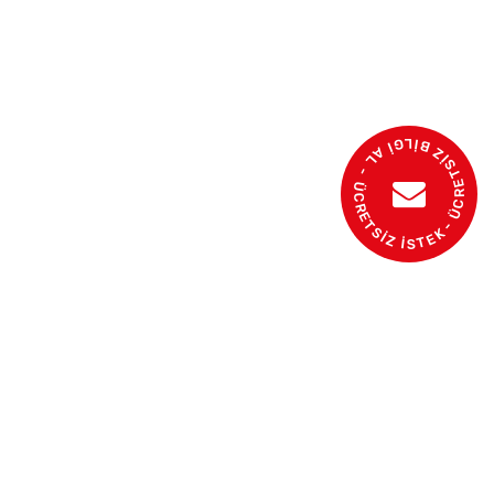
- ÜCRETSİZ BİLGİ AL - ÜCRETSİZ İSTEK