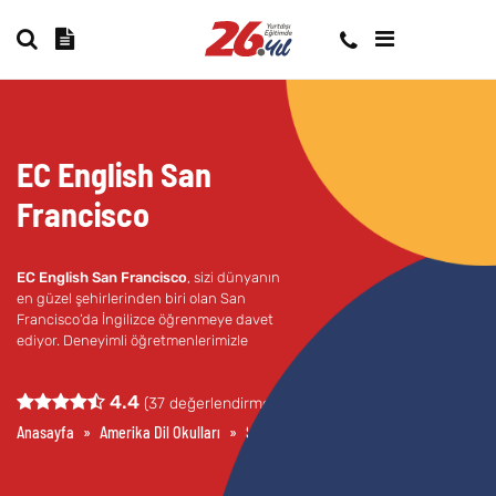
EC English San
Francisco
EC English San Francisco
, sizi dünyanın
en güzel şehirlerinden biri olan San
Francisco’da İngilizce öğrenmeye davet
ediyor. Deneyimli öğretmenlerimizle
birlikte dil becerilerinizi geliştirmenin yanı
sıra, Amerikan kültürünü yakından
4.4
(
37
değerlendirme)
tanıyacak ve unutulmaz anılar
biriktireceksiniz.
Anasayfa
»
Amerika Dil Okulları
»
San Francisco Dil Okulları
»
EC English