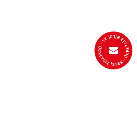
- ÜCRETSİZ BİLGİ AL - ÜCRETSİZ İSTEK